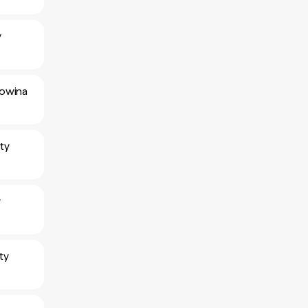
y
gowina
ty
y
ty