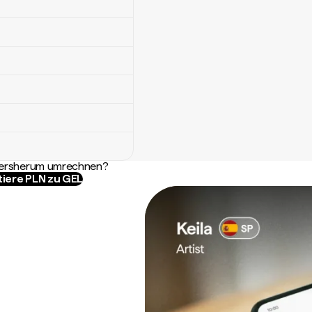
ndersherum umrechnen?
tiere PLN zu GEL