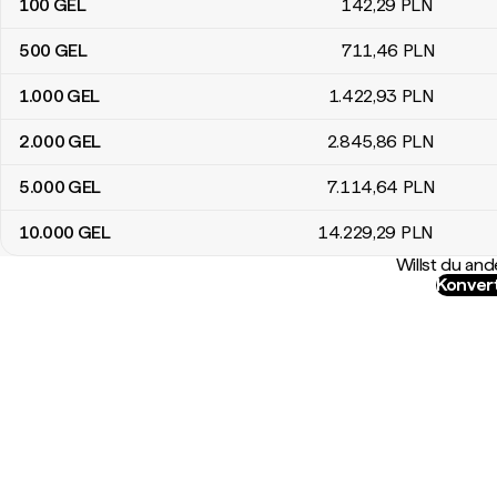
100
GEL
142
,29
PLN
500
GEL
711
,46
PLN
1.000
GEL
1.422
,93
PLN
2.000
GEL
2.845
,86
PLN
5.000
GEL
7.114
,64
PLN
10.000
GEL
14.229
,29
PLN
Willst du a
Konver