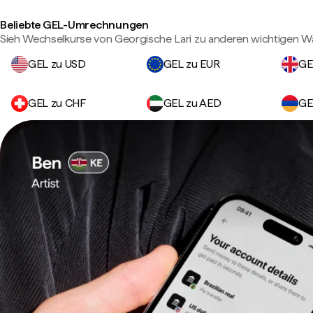
Beliebte GEL-Umrechnungen
Sieh Wechselkurse von Georgische Lari zu anderen wichtigen W
GEL zu USD
GEL zu EUR
GE
GEL zu CHF
GEL zu AED
GE