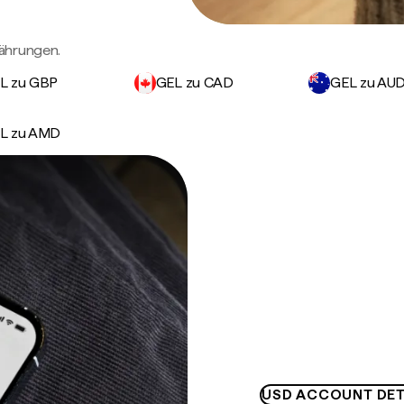
ährungen.
L zu GBP
GEL zu CAD
GEL zu AU
L zu AMD
USD ACCOUNT DET