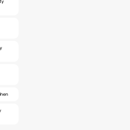
ty
y
ehen
y