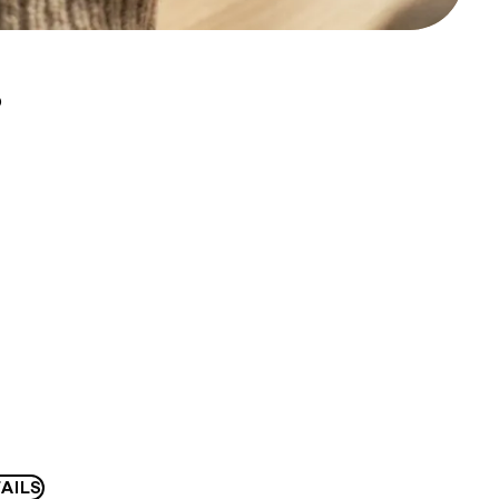
D
AILS