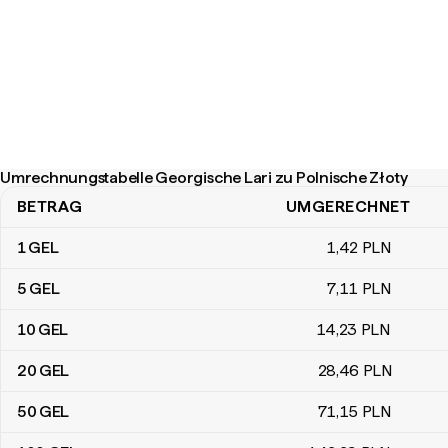
Umrechnungstabelle Georgische Lari zu Polnische Złoty
BETRAG
UMGERECHNET
Umrechnungstabelle Georgische Lari zu Polnische Złoty
1
GEL
1
,42
PLN
5
GEL
7
,11
PLN
10
GEL
14
,23
PLN
20
GEL
28
,46
PLN
50
GEL
71
,15
PLN