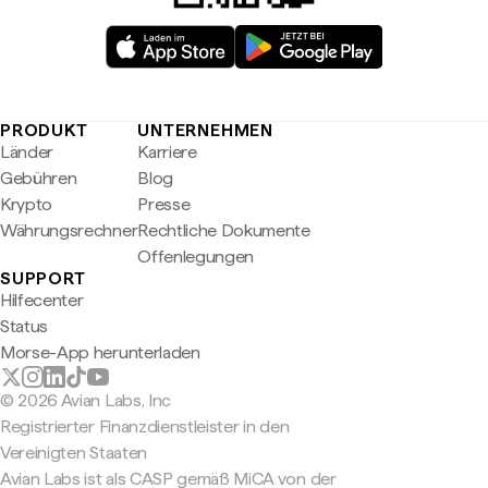
PRODUKT
UNTERNEHMEN
Länder
Karriere
Gebühren
Blog
Krypto
Presse
Währungsrechner
Rechtliche Dokumente
Offenlegungen
SUPPORT
Hilfecenter
Status
Morse-App herunterladen
© 2026 Avian Labs, Inc
Registrierter Finanzdienstleister in den
Vereinigten Staaten
Avian Labs ist als CASP gemäß MiCA von der