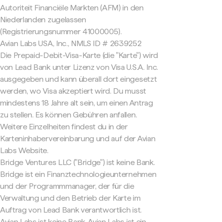
Autoriteit Financiële Markten (AFM) in den
Niederlanden zugelassen
(Registrierungsnummer 41000005).
Avian Labs USA, Inc., NMLS ID # 2639252
Die Prepaid-Debit-Visa-Karte (die "Karte") wird
von Lead Bank unter Lizenz von Visa U.S.A. Inc.
ausgegeben und kann überall dort eingesetzt
werden, wo Visa akzeptiert wird. Du musst
mindestens 18 Jahre alt sein, um einen Antrag
zu stellen. Es können Gebühren anfallen.
Weitere Einzelheiten findest du in der
Karteninhabervereinbarung und auf der Avian
Labs Website.
Bridge Ventures LLC ("Bridge") ist keine Bank.
Bridge ist ein Finanztechnologieunternehmen
und der Programmmanager, der für die
Verwaltung und den Betrieb der Karte im
Auftrag von Lead Bank verantwortlich ist.
Avian Labs ist keine Bank. Avian Labs ist ein