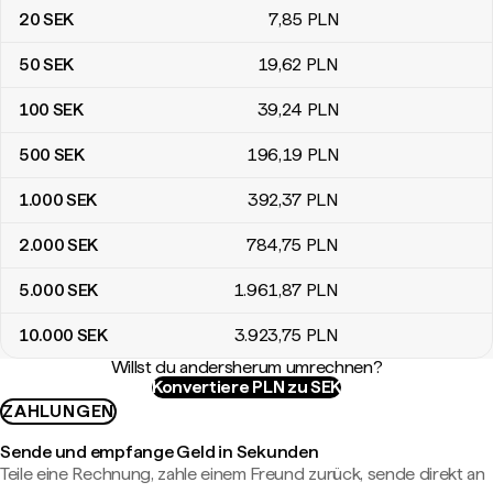
20
SEK
7
,85
PLN
50
SEK
19
,62
PLN
100
SEK
39
,24
PLN
500
SEK
196
,19
PLN
1.000
SEK
392
,37
PLN
2.000
SEK
784
,75
PLN
5.000
SEK
1.961
,87
PLN
10.000
SEK
3.923
,75
PLN
Willst du andersherum umrechnen?
Konvertiere PLN zu SEK
ZAHLUNGEN
Sende und empfange Geld in Sekunden
Teile eine Rechnung, zahle einem Freund zurück, sende direkt an