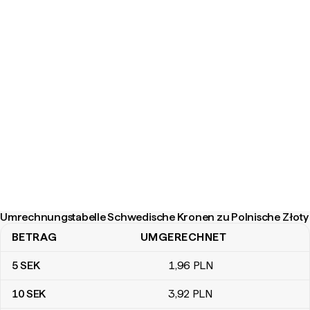
Umrechnungstabelle Schwedische Kronen zu Polnische Złoty
BETRAG
UMGERECHNET
Umrechnungstabelle Schwedische Kronen zu Polnische Złoty
5
SEK
1
,96
PLN
10
SEK
3
,92
PLN