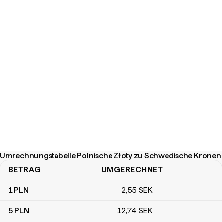
Umrechnungstabelle Polnische Złoty zu Schwedische Kronen
BETRAG
UMGERECHNET
Umrechnungstabelle Polnische Złoty zu Schwedische Kronen
1
PLN
2
,55
SEK
5
PLN
12
,74
SEK