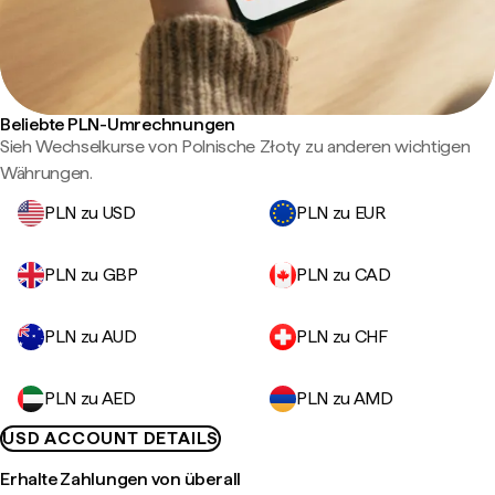
Beliebte PLN-Umrechnungen
Sieh Wechselkurse von Polnische Złoty zu anderen wichtigen
Währungen.
PLN zu USD
PLN zu EUR
PLN zu GBP
PLN zu CAD
PLN zu AUD
PLN zu CHF
PLN zu AED
PLN zu AMD
USD ACCOUNT DETAILS
Erhalte Zahlungen von überall