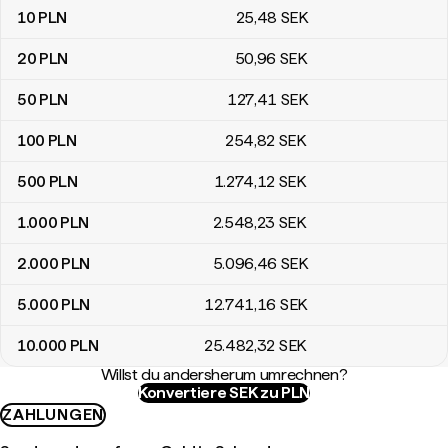
10
PLN
25
,48
SEK
20
PLN
50
,96
SEK
50
PLN
127
,41
SEK
100
PLN
254
,82
SEK
500
PLN
1.274
,12
SEK
1.000
PLN
2.548
,23
SEK
2.000
PLN
5.096
,46
SEK
5.000
PLN
12.741
,16
SEK
10.000
PLN
25.482
,32
SEK
Willst du andersherum umrechnen?
Konvertiere SEK zu PLN
ZAHLUNGEN