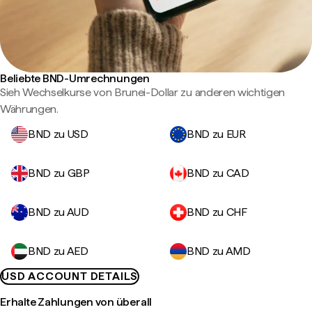
Beliebte BND-Umrechnungen
Sieh Wechselkurse von Brunei-Dollar zu anderen wichtigen
Währungen.
BND zu USD
BND zu EUR
BND zu GBP
BND zu CAD
BND zu AUD
BND zu CHF
BND zu AED
BND zu AMD
USD ACCOUNT DETAILS
Erhalte Zahlungen von überall