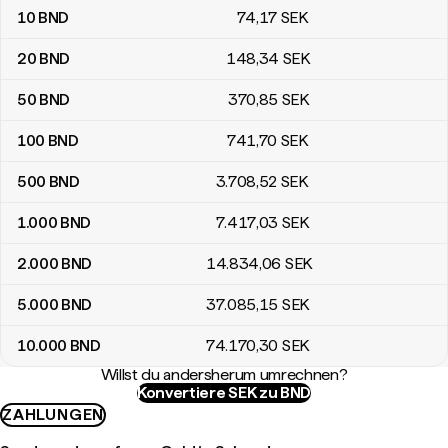
10
BND
74
,17
SEK
20
BND
148
,34
SEK
50
BND
370
,85
SEK
100
BND
741
,70
SEK
500
BND
3.708
,52
SEK
1.000
BND
7.417
,03
SEK
2.000
BND
14.834
,06
SEK
5.000
BND
37.085
,15
SEK
10.000
BND
74.170
,30
SEK
Willst du andersherum umrechnen?
Konvertiere SEK zu BND
ZAHLUNGEN