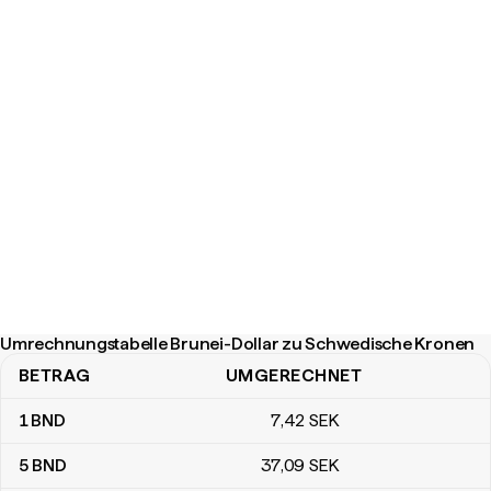
Umrechnungstabelle Brunei-Dollar zu Schwedische Kronen
BETRAG
UMGERECHNET
Umrechnungstabelle Brunei-Dollar zu Schwedische Kronen
1
BND
7
,42
SEK
5
BND
37
,09
SEK