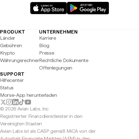
PRODUKT
UNTERNEHMEN
Länder
Karriere
Gebühren
Blog
Krypto
Presse
Währungsrechner
Rechtliche Dokumente
Offenlegungen
SUPPORT
Hilfecenter
Status
Morse-App herunterladen
© 2026 Avian Labs, Inc
Registrierter Finanzdienstleister in den
Vereinigten Staaten
Avian Labs ist als CASP gemäß MiCA von der
Autoriteit Financiële Markten (AFM) in den