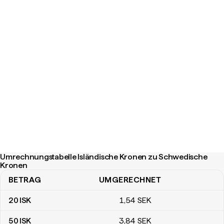
Umrechnungstabelle Isländische Kronen zu Schwedische
Kronen
BETRAG
UMGERECHNET
Umrechnungstabelle Isländische Kronen zu Schwedische Krone
20
ISK
1
,54
SEK
50
ISK
3
,84
SEK