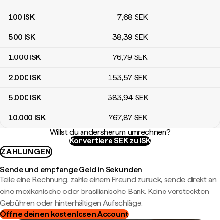
100
ISK
7
,68
SEK
500
ISK
38
,39
SEK
1.000
ISK
76
,79
SEK
2.000
ISK
153
,57
SEK
5.000
ISK
383
,94
SEK
10.000
ISK
767
,87
SEK
Willst du andersherum umrechnen?
Konvertiere SEK zu ISK
ZAHLUNGEN
Sende und empfange Geld in Sekunden
Teile eine Rechnung, zahle einem Freund zurück, sende direkt an
eine mexikanische oder brasilianische Bank. Keine versteckten
Gebühren oder hinterhältigen Aufschläge.
Öffne deinen kostenlosen Account