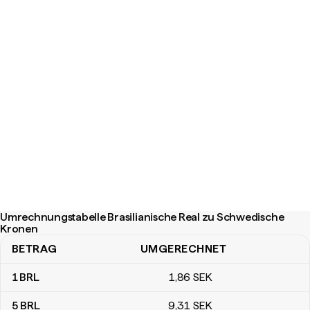
Umrechnungstabelle Brasilianische Real zu Schwedische
Kronen
BETRAG
UMGERECHNET
Umrechnungstabelle Brasilianische Real zu Schwedische Kronen
1
BRL
1
,86
SEK
5
BRL
9
,31
SEK