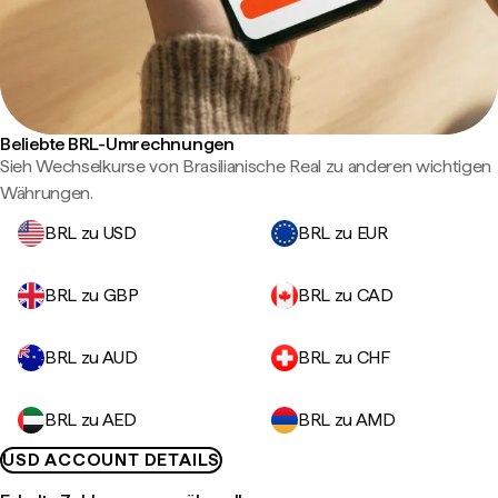
Beliebte BRL-Umrechnungen
Sieh Wechselkurse von Brasilianische Real zu anderen wichtigen
Währungen.
BRL zu USD
BRL zu EUR
BRL zu GBP
BRL zu CAD
BRL zu AUD
BRL zu CHF
BRL zu AED
BRL zu AMD
USD ACCOUNT DETAILS