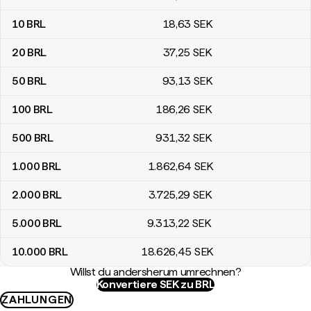
10
BRL
18
,63
SEK
20
BRL
37
,25
SEK
50
BRL
93
,13
SEK
100
BRL
186
,26
SEK
500
BRL
931
,32
SEK
1.000
BRL
1.862
,64
SEK
2.000
BRL
3.725
,29
SEK
5.000
BRL
9.313
,22
SEK
10.000
BRL
18.626
,45
SEK
Willst du andersherum umrechnen?
Konvertiere SEK zu BRL
ZAHLUNGEN