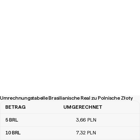
Umrechnungstabelle Brasilianische Real zu Polnische Złoty
BETRAG
UMGERECHNET
Umrechnungstabelle Brasilianische Real zu Polnische Złoty
5
BRL
3
,66
PLN
10
BRL
7
,32
PLN