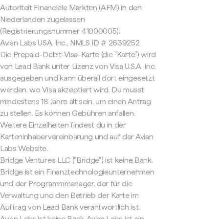
Autoriteit Financiële Markten (AFM) in den
Niederlanden zugelassen
(Registrierungsnummer 41000005).
Avian Labs USA, Inc., NMLS ID # 2639252
Die Prepaid-Debit-Visa-Karte (die "Karte") wird
von Lead Bank unter Lizenz von Visa U.S.A. Inc.
ausgegeben und kann überall dort eingesetzt
werden, wo Visa akzeptiert wird. Du musst
mindestens 18 Jahre alt sein, um einen Antrag
zu stellen. Es können Gebühren anfallen.
Weitere Einzelheiten findest du in der
Karteninhabervereinbarung und auf der Avian
Labs Website.
Bridge Ventures LLC ("Bridge") ist keine Bank.
Bridge ist ein Finanztechnologieunternehmen
und der Programmmanager, der für die
Verwaltung und den Betrieb der Karte im
Auftrag von Lead Bank verantwortlich ist.
Avian Labs ist keine Bank. Avian Labs ist ein