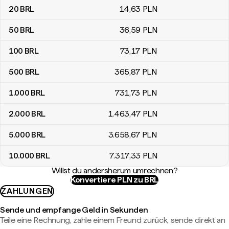
20
BRL
14
,63
PLN
50
BRL
36
,59
PLN
100
BRL
73
,17
PLN
500
BRL
365
,87
PLN
1.000
BRL
731
,73
PLN
2.000
BRL
1.463
,47
PLN
5.000
BRL
3.658
,67
PLN
10.000
BRL
7.317
,33
PLN
Willst du andersherum umrechnen?
Konvertiere PLN zu BRL
ZAHLUNGEN
Sende und empfange Geld in Sekunden
Teile eine Rechnung, zahle einem Freund zurück, sende direkt an