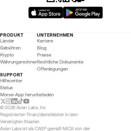
PRODUKT
UNTERNEHMEN
Länder
Karriere
Gebühren
Blog
Krypto
Presse
Währungsrechner
Rechtliche Dokumente
Offenlegungen
SUPPORT
Hilfecenter
Status
Morse-App herunterladen
© 2026 Avian Labs, Inc
Registrierter Finanzdienstleister in den
Vereinigten Staaten
Avian Labs ist als CASP gemäß MiCA von der