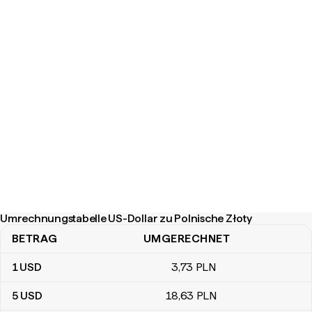
Umrechnungstabelle US-Dollar zu Polnische Złoty
BETRAG
UMGERECHNET
Umrechnungstabelle US-Dollar zu Polnische Złoty
1
USD
3
,73
PLN
5
USD
18
,63
PLN