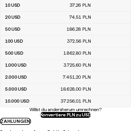
10
USD
37
,26
PLN
20
USD
74
,51
PLN
50
USD
186
,28
PLN
100
USD
372
,56
PLN
500
USD
1.862
,80
PLN
1.000
USD
3.725
,60
PLN
2.000
USD
7.451
,20
PLN
5.000
USD
18.628
,00
PLN
10.000
USD
37.256
,01
PLN
Willst du andersherum umrechnen?
Konvertiere PLN zu USD
ZAHLUNGEN