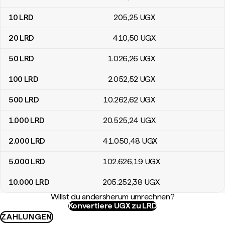
10
LRD
205
,25
UGX
20
LRD
410
,50
UGX
50
LRD
1.026
,26
UGX
100
LRD
2.052
,52
UGX
500
LRD
10.262
,62
UGX
1.000
LRD
20.525
,24
UGX
2.000
LRD
41.050
,48
UGX
5.000
LRD
102.626
,19
UGX
10.000
LRD
205.252
,38
UGX
Willst du andersherum umrechnen?
Konvertiere UGX zu LRD
ZAHLUNGEN