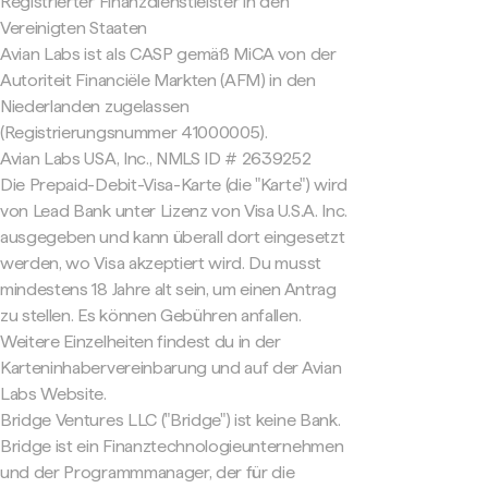
Registrierter Finanzdienstleister in den
Vereinigten Staaten
Avian Labs ist als CASP gemäß MiCA von der
Autoriteit Financiële Markten (AFM) in den
Niederlanden zugelassen
(Registrierungsnummer 41000005).
Avian Labs USA, Inc., NMLS ID # 2639252
Die Prepaid-Debit-Visa-Karte (die "Karte") wird
von Lead Bank unter Lizenz von Visa U.S.A. Inc.
ausgegeben und kann überall dort eingesetzt
werden, wo Visa akzeptiert wird. Du musst
mindestens 18 Jahre alt sein, um einen Antrag
zu stellen. Es können Gebühren anfallen.
Weitere Einzelheiten findest du in der
Karteninhabervereinbarung und auf der Avian
Labs Website.
Bridge Ventures LLC ("Bridge") ist keine Bank.
Bridge ist ein Finanztechnologieunternehmen
und der Programmmanager, der für die