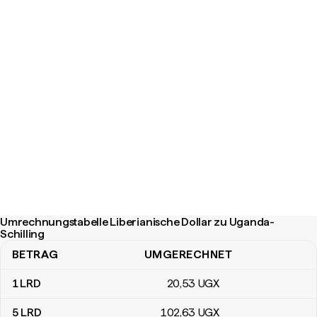
Umrechnungstabelle Liberianische Dollar zu Uganda-
Schilling
BETRAG
UMGERECHNET
Umrechnungstabelle Liberianische Dollar zu Uganda-Schilling
1
LRD
20
,53
UGX
5
LRD
102
,63
UGX