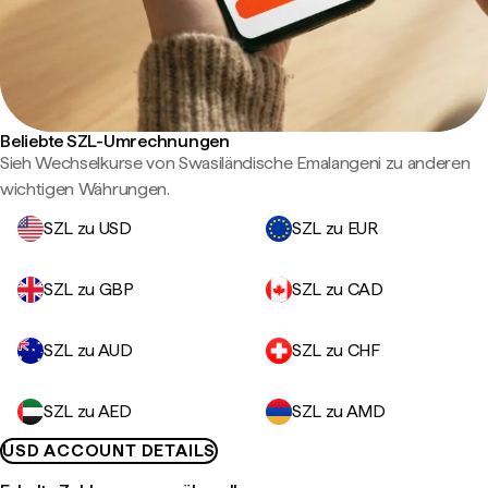
Beliebte SZL-Umrechnungen
Sieh Wechselkurse von Swasiländische Emalangeni zu anderen
wichtigen Währungen.
SZL zu USD
SZL zu EUR
SZL zu GBP
SZL zu CAD
SZL zu AUD
SZL zu CHF
SZL zu AED
SZL zu AMD
USD ACCOUNT DETAILS