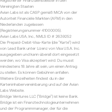
Registrierter Finanzdienstleister in den
Vereinigten Staaten
Avian Labs ist als CASP gemäß MiCA von der
Autoriteit Financiële Markten (AFM) in den
Niederlanden zugelassen
(Registrierungsnummer 41000005).
Avian Labs USA, Inc., NMLS ID # 2639252
Die Prepaid-Debit-Visa-Karte (die "Karte") wird
von Lead Bank unter Lizenz von Visa U.S.A. Inc.
ausgegeben und kann überall dort eingesetzt
werden, wo Visa akzeptiert wird. Du musst
mindestens 18 Jahre alt sein, um einen Antrag
zu stellen. Es können Gebühren anfallen.
Weitere Einzelheiten findest du in der
Karteninhabervereinbarung und auf der Avian
Labs Website.
Bridge Ventures LLC ("Bridge") ist keine Bank.
Bridge ist ein Finanztechnologieunternehmen
und der Programmmanager, der für die