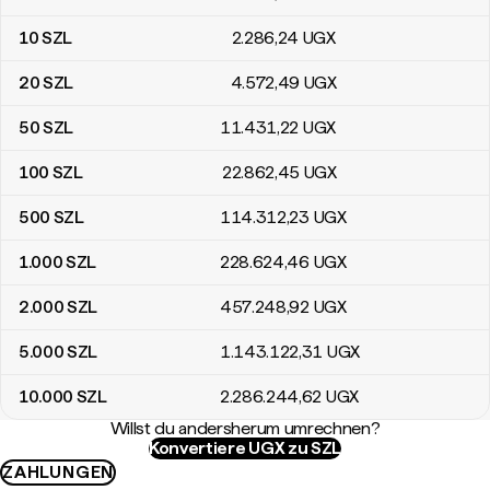
10
SZL
2.286
,24
UGX
20
SZL
4.572
,49
UGX
50
SZL
11.431
,22
UGX
100
SZL
22.862
,45
UGX
500
SZL
114.312
,23
UGX
1.000
SZL
228.624
,46
UGX
2.000
SZL
457.248
,92
UGX
5.000
SZL
1.143.122
,31
UGX
10.000
SZL
2.286.244
,62
UGX
Willst du andersherum umrechnen?
Konvertiere UGX zu SZL
ZAHLUNGEN