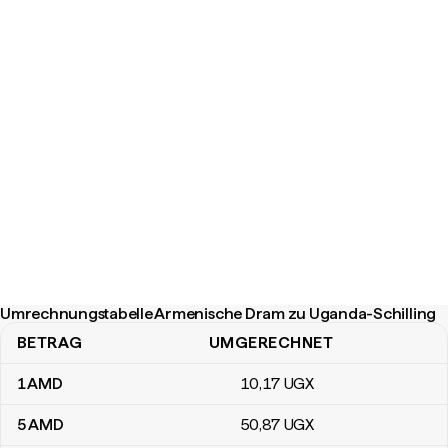
Umrechnungstabelle Armenische Dram zu Uganda-Schilling
BETRAG
UMGERECHNET
Umrechnungstabelle Armenische Dram zu Uganda-Schilling
1
AMD
10
,17
UGX
5
AMD
50
,87
UGX