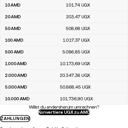
10
AMD
101
,74
UGX
20
AMD
203
,47
UGX
50
AMD
508
,68
UGX
100
AMD
1.017
,37
UGX
500
AMD
5.086
,85
UGX
1.000
AMD
10.173
,69
UGX
2.000
AMD
20.347
,38
UGX
5.000
AMD
50.868
,45
UGX
10.000
AMD
101.736
,90
UGX
Willst du andersherum umrechnen?
Konvertiere UGX zu AMD
ZAHLUNGEN