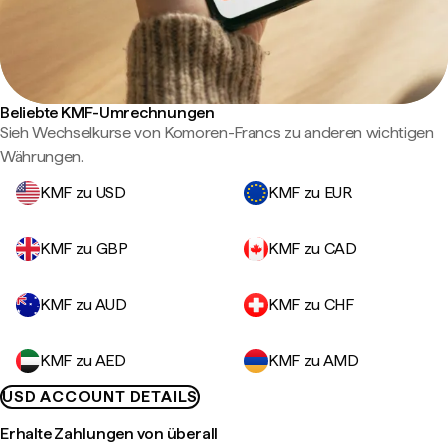
Beliebte KMF-Umrechnungen
Sieh Wechselkurse von Komoren-Francs zu anderen wichtigen
Währungen.
KMF zu USD
KMF zu EUR
KMF zu GBP
KMF zu CAD
KMF zu AUD
KMF zu CHF
KMF zu AED
KMF zu AMD
USD ACCOUNT DETAILS
Erhalte Zahlungen von überall