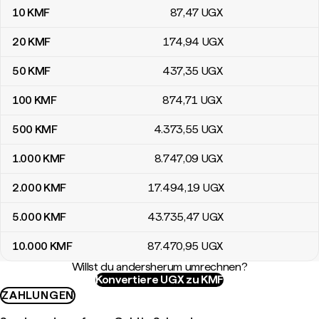
10
KMF
87
,47
UGX
20
KMF
174
,94
UGX
50
KMF
437
,35
UGX
100
KMF
874
,71
UGX
500
KMF
4.373
,55
UGX
1.000
KMF
8.747
,09
UGX
2.000
KMF
17.494
,19
UGX
5.000
KMF
43.735
,47
UGX
10.000
KMF
87.470
,95
UGX
Willst du andersherum umrechnen?
Konvertiere UGX zu KMF
ZAHLUNGEN