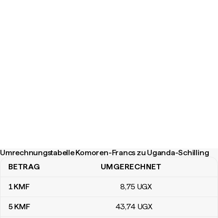
Umrechnungstabelle Komoren-Francs zu Uganda-Schilling
BETRAG
UMGERECHNET
Umrechnungstabelle Komoren-Francs zu Uganda-Schilling
1
KMF
8
,75
UGX
5
KMF
43
,74
UGX