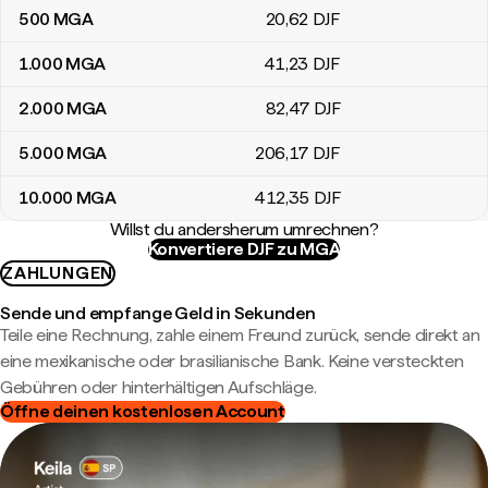
500
MGA
20
,62
DJF
1.000
MGA
41
,23
DJF
2.000
MGA
82
,47
DJF
5.000
MGA
206
,17
DJF
10.000
MGA
412
,35
DJF
Willst du andersherum umrechnen?
Konvertiere DJF zu MGA
ZAHLUNGEN
Sende und empfange Geld in Sekunden
Teile eine Rechnung, zahle einem Freund zurück, sende direkt an
eine mexikanische oder brasilianische Bank. Keine versteckten
Gebühren oder hinterhältigen Aufschläge.
Öffne deinen kostenlosen Account