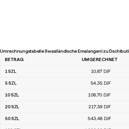
Umrechnungstabelle Swasiländische Emalangeni zu Dschibut
BETRAG
UMGERECHNET
Umrechnungstabelle Swasiländische Emalangeni zu Dschibuti-Fr
1
SZL
10
,87
DJF
5
SZL
54
,35
DJF
10
SZL
108
,70
DJF
20
SZL
217
,39
DJF
50
SZL
543
,48
DJF