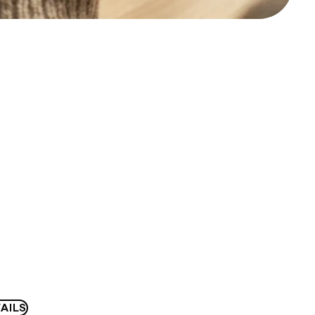
D
AILS