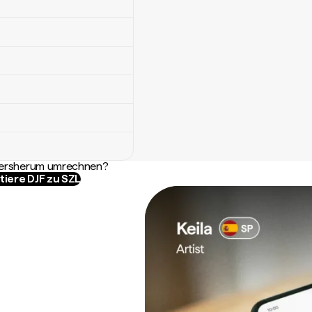
ndersherum umrechnen?
tiere DJF zu SZL