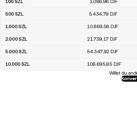
100
SZL
1.086
,96
DJF
500
SZL
5.434
,79
DJF
1.000
SZL
10.869
,58
DJF
2.000
SZL
21.739
,17
DJF
5.000
SZL
54.347
,92
DJF
10.000
SZL
108.695
,85
DJF
Willst du a
Konver