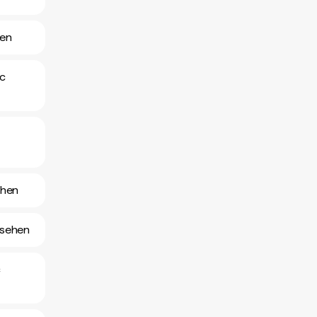
hen
nc
ehen
nsehen
c