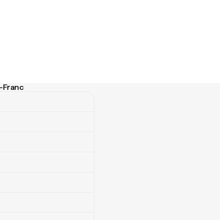
i-Franc
anc