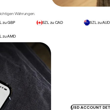
wichtigen Währungen.
L zu GBP
SZL zu CAD
SZL zu AU
L zu AMD
USD ACCOUNT DET