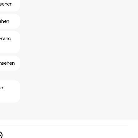
nsehen
ehen
Franc
ansehen
nc