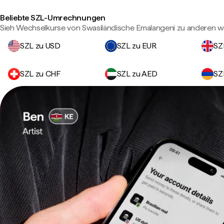
Beliebte SZL-Umrechnungen
Sieh Wechselkurse von Swasiländische Emalangeni zu anderen 
SZL zu USD
SZL zu EUR
SZ
SZL zu CHF
SZL zu AED
SZ