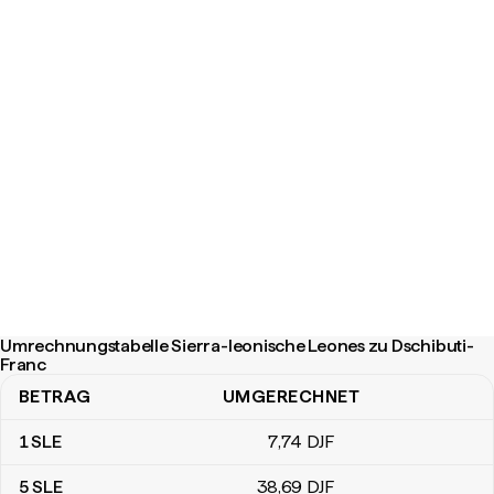
Umrechnungstabelle Sierra-leonische Leones zu Dschibuti-
Franc
BETRAG
UMGERECHNET
Umrechnungstabelle Sierra-leonische Leones zu Dschibuti-Fran
1
SLE
7
,74
DJF
5
SLE
38
,69
DJF