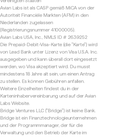
Vereinigten Staaten
Avian Labs ist als CASP gemäß MiCA von der
Autoriteit Financiële Markten (AFM) in den
Niederlanden zugelassen
(Registrierungsnummer 41000005).
Avian Labs USA, Inc., NMLS ID # 2639252
Die Prepaid-Debit-Visa-Karte (die "Karte") wird
von Lead Bank unter Lizenz von Visa U.S.A. Inc.
ausgegeben und kann überall dort eingesetzt
werden, wo Visa akzeptiert wird. Du musst
mindestens 18 Jahre alt sein, um einen Antrag
zu stellen. Es können Gebühren anfallen.
Weitere Einzelheiten findest du in der
Karteninhabervereinbarung und auf der Avian
Labs Website.
Bridge Ventures LLC ("Bridge") ist keine Bank.
Bridge ist ein Finanztechnologieunternehmen
und der Programmmanager, der für die
Verwaltung und den Betrieb der Karte im