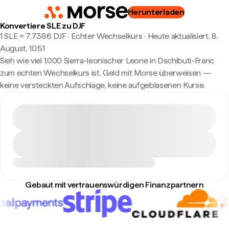
Herunterladen
Konvertiere SLE zu DJF
1 SLE ≈ 7,7386 DJF · Echter Wechselkurs
·
Heute aktualisiert, 8.
August, 10:51
Sieh wie viel 1.000 Sierra-leonischer Leone in Dschibuti-Franc
zum echten Wechselkurs ist. Geld mit Morse überweisen —
keine versteckten Aufschläge, keine aufgeblasenen Kurse.
Gebaut mit vertrauenswürdigen Finanzpartnern