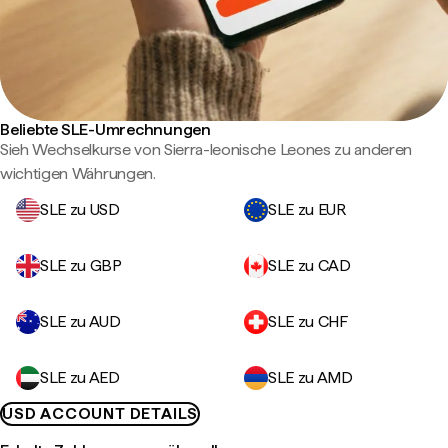
Beliebte SLE-Umrechnungen
Sieh Wechselkurse von Sierra-leonische Leones zu anderen
wichtigen Währungen.
SLE zu USD
SLE zu EUR
SLE zu GBP
SLE zu CAD
SLE zu AUD
SLE zu CHF
SLE zu AED
SLE zu AMD
USD ACCOUNT DETAILS