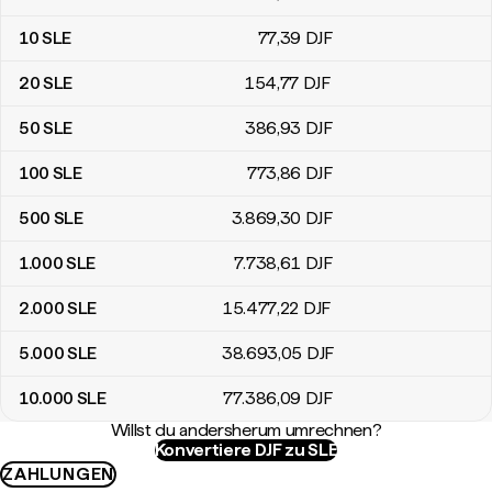
10
SLE
77
,39
DJF
20
SLE
154
,77
DJF
50
SLE
386
,93
DJF
100
SLE
773
,86
DJF
500
SLE
3.869
,30
DJF
1.000
SLE
7.738
,61
DJF
2.000
SLE
15.477
,22
DJF
5.000
SLE
38.693
,05
DJF
10.000
SLE
77.386
,09
DJF
Willst du andersherum umrechnen?
Konvertiere DJF zu SLE
ZAHLUNGEN