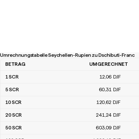
Umrechnungstabelle Seychellen-Rupien zu Dschibuti-Franc
BETRAG
UMGERECHNET
Umrechnungstabelle Seychellen-Rupien zu Dschibuti-Franc
1
SCR
12
,06
DJF
5
SCR
60
,31
DJF
10
SCR
120
,62
DJF
20
SCR
241
,24
DJF
50
SCR
603
,09
DJF