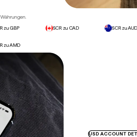
n Währungen.
R zu GBP
SCR zu CAD
SCR zu AU
R zu AMD
USD ACCOUNT DET