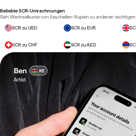
Beliebte SCR-Umrechnungen
Sieh Wechselkurse von Seychellen-Rupien zu anderen wichtige
SCR zu USD
SCR zu EUR
SC
SCR zu CHF
SCR zu AED
SC