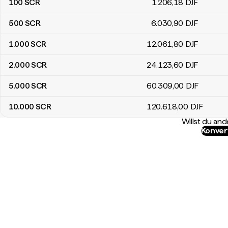
100
SCR
1.206
,18
DJF
500
SCR
6.030
,90
DJF
1.000
SCR
12.061
,80
DJF
2.000
SCR
24.123
,60
DJF
5.000
SCR
60.309
,00
DJF
10.000
SCR
120.618
,00
DJF
Willst du a
Konver