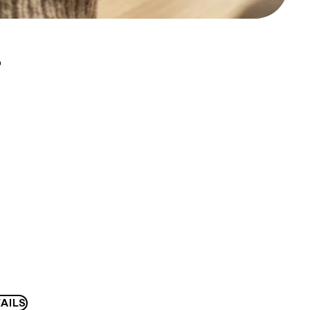
D
AILS