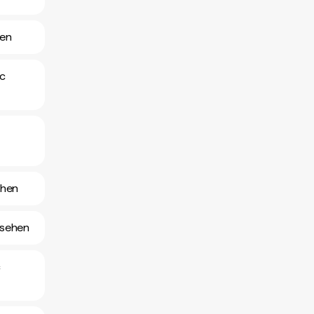
hen
nc
ehen
nsehen
c