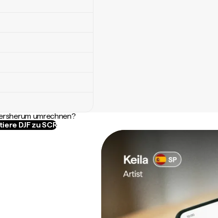
ndersherum umrechnen?
tiere DJF zu SCR