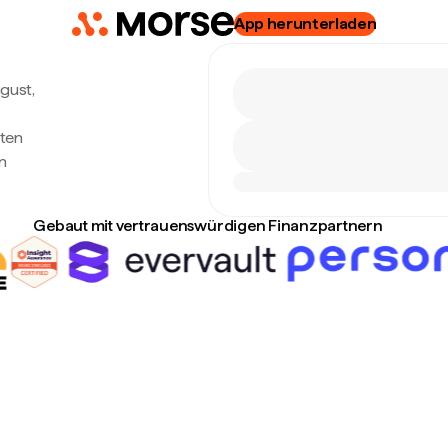
App herunterladen
ugust,
hten
n
Gebaut mit vertrauenswürdigen Finanzpartnern