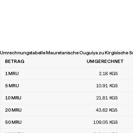
Umrechnungstabelle Mauretanische Ouguiya zu Kirgisische 
BETRAG
UMGERECHNET
Umrechnungstabelle Mauretanische Ouguiya zu Kirgisische Som
1
MRU
2
,18
KGS
5
MRU
10
,91
KGS
10
MRU
21
,81
KGS
20
MRU
43
,62
KGS
50
MRU
109
,05
KGS