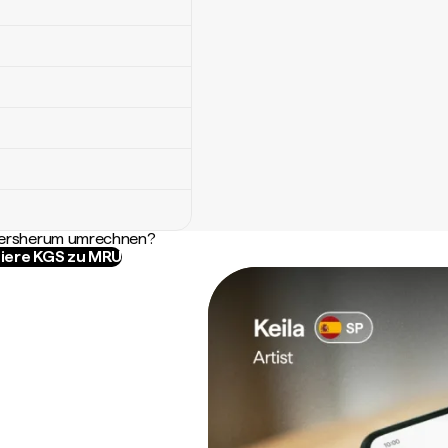
ndersherum umrechnen?
iere KGS zu MRU