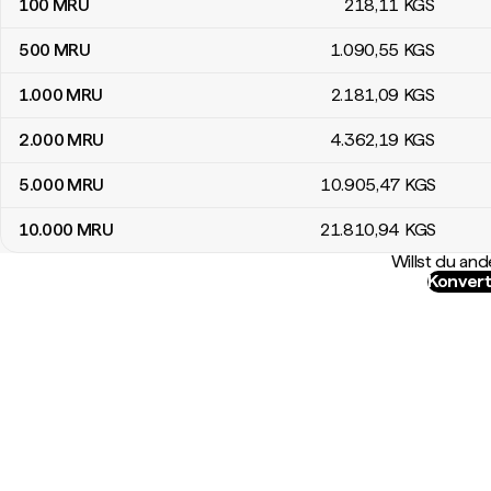
100
MRU
218
,11
KGS
500
MRU
1.090
,55
KGS
1.000
MRU
2.181
,09
KGS
2.000
MRU
4.362
,19
KGS
5.000
MRU
10.905
,47
KGS
10.000
MRU
21.810
,94
KGS
Willst du a
Konvert