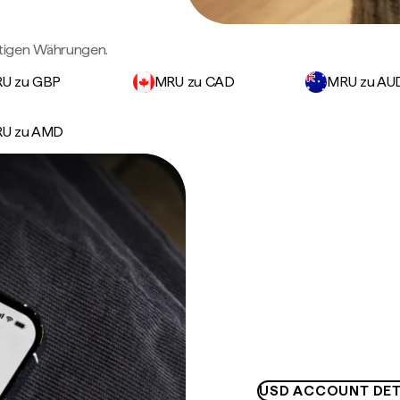
tigen Währungen.
U zu GBP
MRU zu CAD
MRU zu AU
U zu AMD
USD ACCOUNT DET