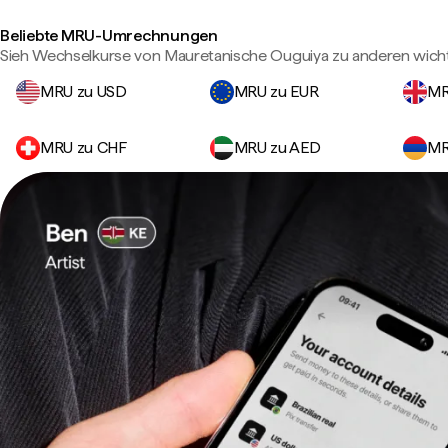
Beliebte MRU-Umrechnungen
Sieh Wechselkurse von Mauretanische Ouguiya zu anderen wich
MRU zu USD
MRU zu EUR
MR
MRU zu CHF
MRU zu AED
MR