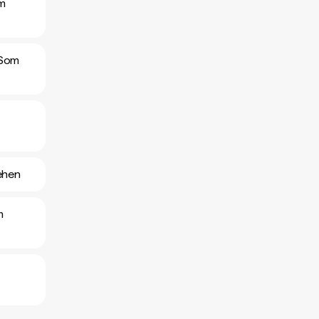
om
 Som
ehen
m