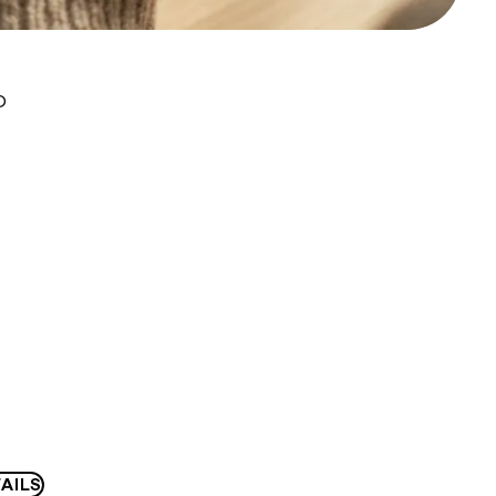
D
AILS