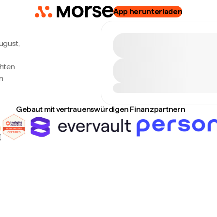
App herunterladen
August,
chten
n
Gebaut mit vertrauenswürdigen Finanzpartnern