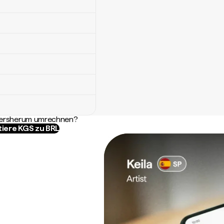
ndersherum umrechnen?
tiere KGS zu BRL