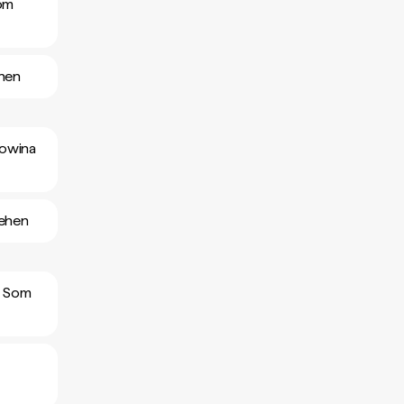
Som
ehen
gowina
sehen
r Som