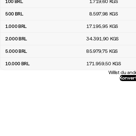
100
BRL
1.719
,60
KGS
500
BRL
8.597
,98
KGS
1.000
BRL
17.195
,95
KGS
2.000
BRL
34.391
,90
KGS
5.000
BRL
85.979
,75
KGS
10.000
BRL
171.959
,50
KGS
Willst du a
Konver