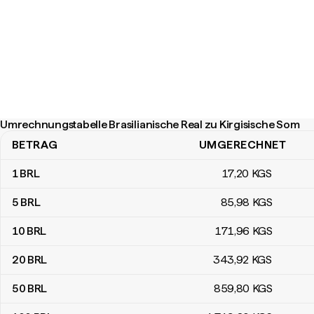
Umrechnungstabelle Brasilianische Real zu Kirgisische Som
BETRAG
UMGERECHNET
Umrechnungstabelle Brasilianische Real zu Kirgisische Som
1
BRL
17
,20
KGS
5
BRL
85
,98
KGS
10
BRL
171
,96
KGS
20
BRL
343
,92
KGS
50
BRL
859
,80
KGS