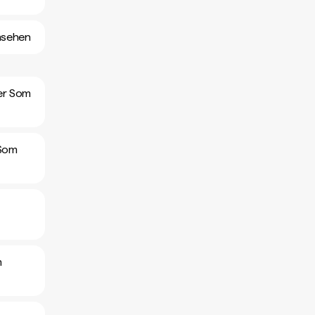
nsehen
er Som
 Som
m