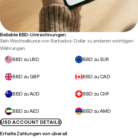
Beliebte BBD-Umrechnungen
Sieh Wechselkurse von Barbados-Dollar zu anderen wichtigen
Währungen.
BBD zu USD
BBD zu EUR
BBD zu GBP
BBD zu CAD
BBD zu AUD
BBD zu CHF
BBD zu AED
BBD zu AMD
USD ACCOUNT DETAILS
Erhalte Zahlungen von überall