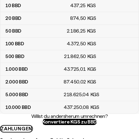
10
BBD
437
,25
KGS
20
BBD
874
,50
KGS
50
BBD
2.186
,25
KGS
100
BBD
4.372
,50
KGS
500
BBD
21.862
,50
KGS
1.000
BBD
43.725
,01
KGS
2.000
BBD
87.450
,02
KGS
5.000
BBD
218.625
,04
KGS
10.000
BBD
437.250
,08
KGS
Willst du andersherum umrechnen?
Konvertiere KGS zu BBD
ZAHLUNGEN