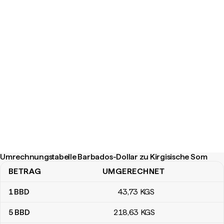
Umrechnungstabelle Barbados-Dollar zu Kirgisische Som
BETRAG
UMGERECHNET
Umrechnungstabelle Barbados-Dollar zu Kirgisische Som
1
BBD
43
,73
KGS
5
BBD
218
,63
KGS