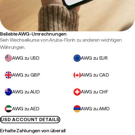
Beliebte AWG-Umrechnungen
Sieh Wechselkurse von Aruba-Florin zu anderen wichtigen
Währungen.
AWG zu USD
AWG zu EUR
AWG zu GBP
AWG zu CAD
AWG zu AUD
AWG zu CHF
AWG zu AED
AWG zu AMD
USD ACCOUNT DETAILS
Erhalte Zahlungen von überall