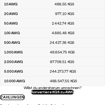
10
AWG
488
,55
KGS
20
AWG
977
,10
KGS
50
AWG
2.442
,74
KGS
100
AWG
4.885
,48
KGS
500
AWG
24.427
,38
KGS
1.000
AWG
48.854
,75
KGS
2.000
AWG
97.709
,51
KGS
5.000
AWG
244.273
,77
KGS
10.000
AWG
488.547
,55
KGS
Willst du andersherum umrechnen?
Konvertiere KGS zu AWG
ZAHLUNGEN