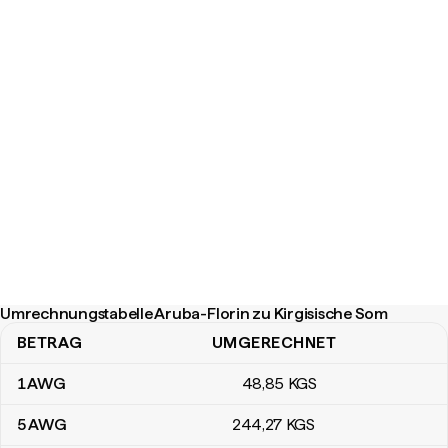
Umrechnungstabelle Aruba-Florin zu Kirgisische Som
BETRAG
UMGERECHNET
Umrechnungstabelle Aruba-Florin zu Kirgisische Som
1
AWG
48
,85
KGS
5
AWG
244
,27
KGS