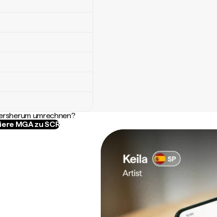
ndersherum umrechnen?
iere MGA zu SCR