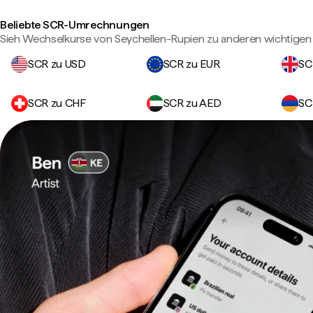
Beliebte SCR-Umrechnungen
Sieh Wechselkurse von Seychellen-Rupien zu anderen wichtige
SCR zu USD
SCR zu EUR
SC
SCR zu CHF
SCR zu AED
SC