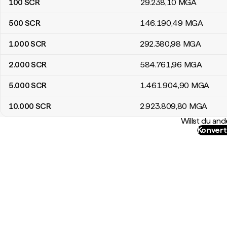
100
SCR
29.238
,10
MGA
500
SCR
146.190
,49
MGA
1.000
SCR
292.380
,98
MGA
2.000
SCR
584.761
,96
MGA
5.000
SCR
1.461.904
,90
MGA
10.000
SCR
2.923.809
,80
MGA
Willst du a
Konvert