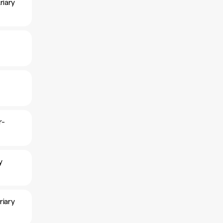
riary
r-
y
iary