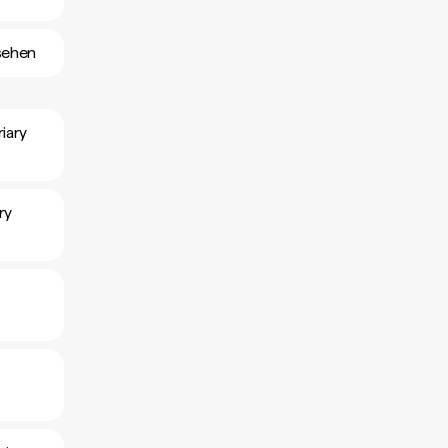
sehen
iary
ry