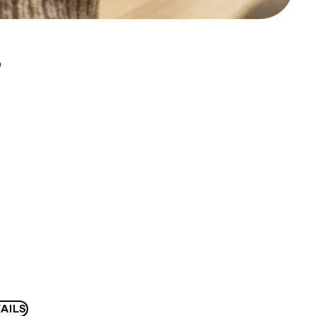
D
AILS