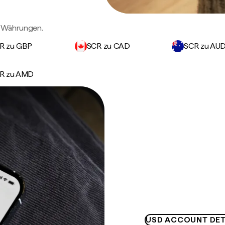
n Währungen.
R zu GBP
SCR zu CAD
SCR zu AU
R zu AMD
USD ACCOUNT DET