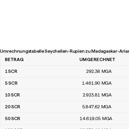
Umrechnungstabelle Seychellen-Rupien zu Madagaskar-Aria
BETRAG
UMGERECHNET
Umrechnungstabelle Seychellen-Rupien zu Madagaskar-Ariary
1
SCR
292
,38
MGA
5
SCR
1.461
,90
MGA
10
SCR
2.923
,81
MGA
20
SCR
5.847
,62
MGA
50
SCR
14.619
,05
MGA