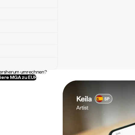
ndersherum umrechnen?
iere MGA zu EUR