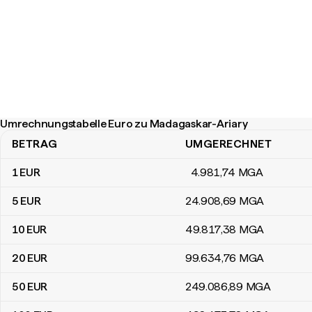
Umrechnungstabelle Euro zu Madagaskar-Ariary
BETRAG
UMGERECHNET
Umrechnungstabelle Euro zu Madagaskar-Ariary
1
EUR
4.981
,74
MGA
5
EUR
24.908
,69
MGA
10
EUR
49.817
,38
MGA
20
EUR
99.634
,76
MGA
50
EUR
249.086
,89
MGA