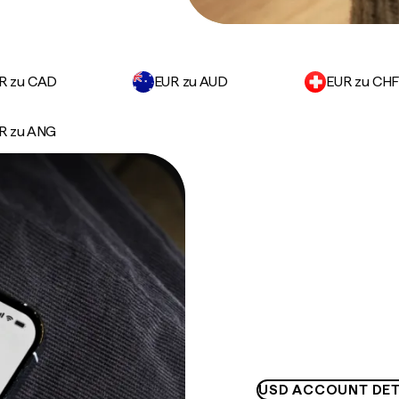
R zu CAD
EUR zu AUD
EUR zu CH
R zu ANG
USD ACCOUNT DET