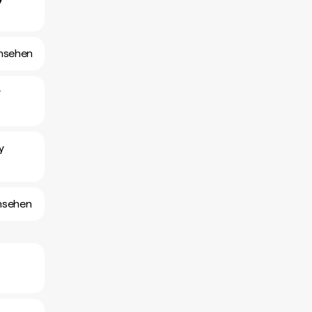
ansehen
y
y
nsehen