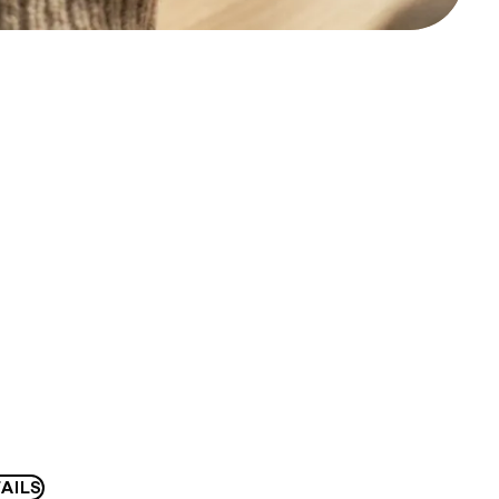
F
AILS