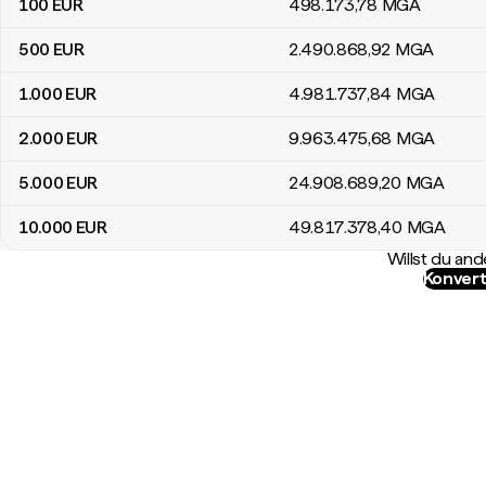
100
EUR
498.173
,78
MGA
500
EUR
2.490.868
,92
MGA
1.000
EUR
4.981.737
,84
MGA
2.000
EUR
9.963.475
,68
MGA
5.000
EUR
24.908.689
,20
MGA
10.000
EUR
49.817.378
,40
MGA
Willst du a
Konvert