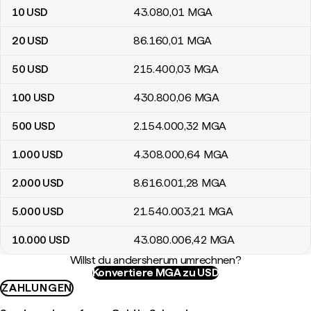
10
USD
43.080
,01
MGA
20
USD
86.160
,01
MGA
50
USD
215.400
,03
MGA
100
USD
430.800
,06
MGA
500
USD
2.154.000
,32
MGA
1.000
USD
4.308.000
,64
MGA
2.000
USD
8.616.001
,28
MGA
5.000
USD
21.540.003
,21
MGA
10.000
USD
43.080.006
,42
MGA
Willst du andersherum umrechnen?
Konvertiere MGA zu USD
ZAHLUNGEN