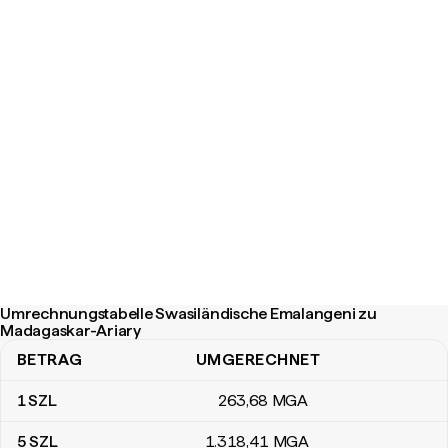
Umrechnungstabelle Swasiländische Emalangeni zu
Madagaskar-Ariary
BETRAG
UMGERECHNET
Umrechnungstabelle Swasiländische Emalangeni zu Madagaskar-
1
SZL
263
,68
MGA
5
SZL
1.318
,41
MGA