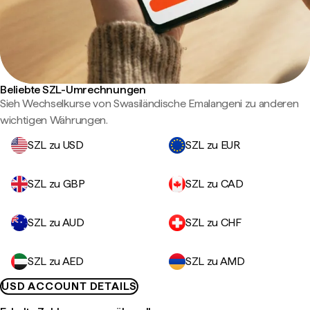
Beliebte SZL-Umrechnungen
Sieh Wechselkurse von Swasiländische Emalangeni zu anderen
wichtigen Währungen.
SZL zu USD
SZL zu EUR
SZL zu GBP
SZL zu CAD
SZL zu AUD
SZL zu CHF
SZL zu AED
SZL zu AMD
USD ACCOUNT DETAILS