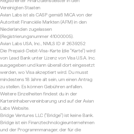
Registrierter Finanzdienstleister in den
Vereinigten Staaten
Avian Labs ist als CASP gemäß MiCA von der
Autoriteit Financiële Markten (AFM) in den
Niederlanden zugelassen
(Registrierungsnummer 41000005).
Avian Labs USA, Inc., NMLS ID # 2639252
Die Prepaid-Debit-Visa-Karte (die "Karte") wird
von Lead Bank unter Lizenz von Visa U.S.A. Inc.
ausgegeben und kann überall dort eingesetzt
werden, wo Visa akzeptiert wird. Du musst
mindestens 18 Jahre alt sein, um einen Antrag
zu stellen. Es können Gebühren anfallen.
Weitere Einzelheiten findest du in der
Karteninhabervereinbarung und auf der Avian
Labs Website.
Bridge Ventures LLC ("Bridge") ist keine Bank.
Bridge ist ein Finanztechnologieunternehmen
und der Programmmanager, der für die