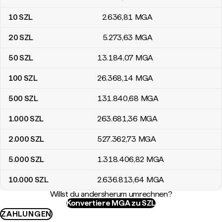
10
SZL
2.636
,81
MGA
20
SZL
5.273
,63
MGA
50
SZL
13.184
,07
MGA
100
SZL
26.368
,14
MGA
500
SZL
131.840
,68
MGA
1.000
SZL
263.681
,36
MGA
2.000
SZL
527.362
,73
MGA
5.000
SZL
1.318.406
,82
MGA
10.000
SZL
2.636.813
,64
MGA
Willst du andersherum umrechnen?
Konvertiere MGA zu SZL
ZAHLUNGEN