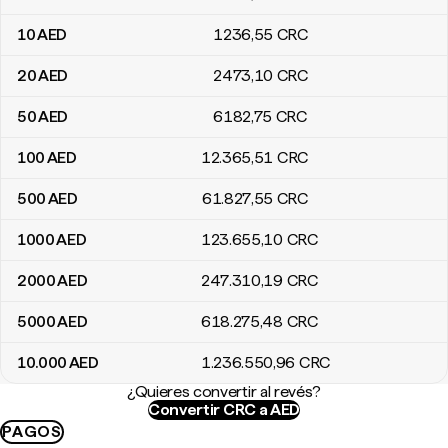
10
AED
1236
,55
CRC
20
AED
2473
,10
CRC
50
AED
6182
,75
CRC
100
AED
12.365
,51
CRC
500
AED
61.827
,55
CRC
1000
AED
123.655
,10
CRC
2000
AED
247.310
,19
CRC
5000
AED
618.275
,48
CRC
10.000
AED
1.236.550
,96
CRC
¿Quieres convertir al revés?
Convertir CRC a AED
PAGOS