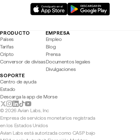
PRODUCTO
EMPRESA
Países
Empleo
Tarifas
Blog
Cripto
Prensa
Conversor de divisas
Documentos legales
Divulgaciones
SOPORTE
Centro de ayuda
Estado
Descarga la app de Morse
© 2026 Avian Labs, Inc
Empresa de servicios monetarios registrada
en los Estados Unidos
Avian Labs está autorizada como CASP bajo