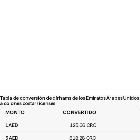
Tabla de conversión de dírhams de los Emiratos Árabes Unidos
a colones costarricenses
MONTO
CONVERTIDO
Tabla de conversión de dírhams de los Emiratos Árabes Unidos a
1
AED
123
,66
CRC
5
AED
618
,28
CRC