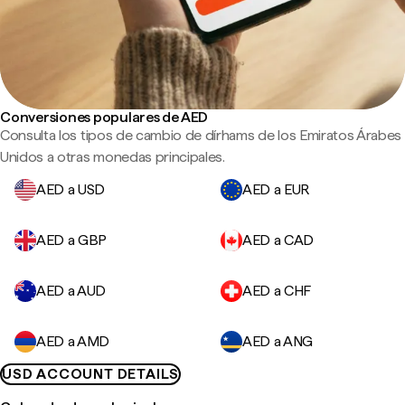
Conversiones populares de AED
Consulta los tipos de cambio de dírhams de los Emiratos Árabes
Unidos a otras monedas principales.
AED a USD
AED a EUR
AED a GBP
AED a CAD
AED a AUD
AED a CHF
AED a AMD
AED a ANG
USD ACCOUNT DETAILS