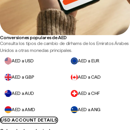
Conversiones populares de AED
Consulta los tipos de cambio de dírhams de los Emiratos Árabes
Unidos a otras monedas principales.
AED a USD
AED a EUR
AED a GBP
AED a CAD
AED a AUD
AED a CHF
AED a AMD
AED a ANG
USD ACCOUNT DETAILS