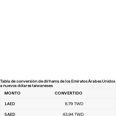
Tabla de conversión de dírhams de los Emiratos Árabes Unidos
a nuevos dólares taiwaneses
MONTO
CONVERTIDO
Tabla de conversión de dírhams de los Emiratos Árabes Unidos a
1
AED
8
,79
TWD
5
AED
43
,94
TWD