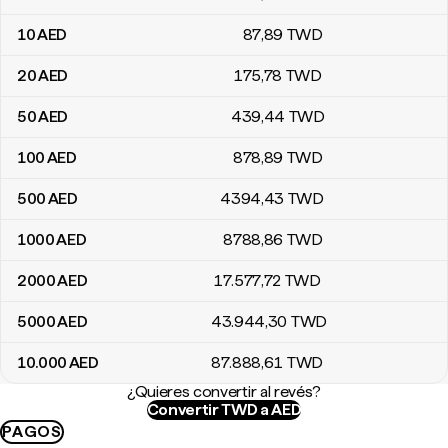
10
AED
87
,89
TWD
20
AED
175
,78
TWD
50
AED
439
,44
TWD
100
AED
878
,89
TWD
500
AED
4394
,43
TWD
1000
AED
8788
,86
TWD
2000
AED
17.577
,72
TWD
5000
AED
43.944
,30
TWD
10.000
AED
87.888
,61
TWD
¿Quieres convertir al revés?
Convertir TWD a AED
PAGOS