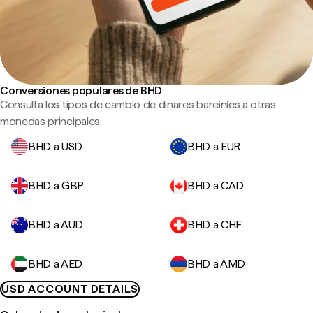
Conversiones populares de BHD
Consulta los tipos de cambio de dinares bareiníes a otras
monedas principales.
BHD a USD
BHD a EUR
BHD a GBP
BHD a CAD
BHD a AUD
BHD a CHF
BHD a AED
BHD a AMD
USD ACCOUNT DETAILS