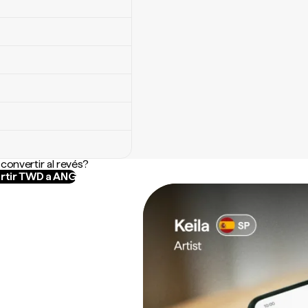
convertir al revés?
rtir TWD a ANG