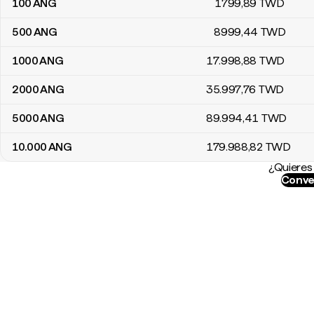
100
ANG
1799
,89
TWD
500
ANG
8999
,44
TWD
1000
ANG
17.998
,88
TWD
2000
ANG
35.997
,76
TWD
5000
ANG
89.994
,41
TWD
10.000
ANG
179.988
,82
TWD
¿Quieres 
Conve