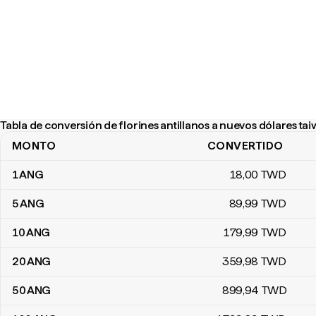
Tabla de conversión de florines antillanos a nuevos dólares ta
MONTO
CONVERTIDO
Tabla de conversión de florines antillanos a nuevos dólares taiw
1
ANG
18
,00
TWD
5
ANG
89
,99
TWD
10
ANG
179
,99
TWD
20
ANG
359
,98
TWD
50
ANG
899
,94
TWD