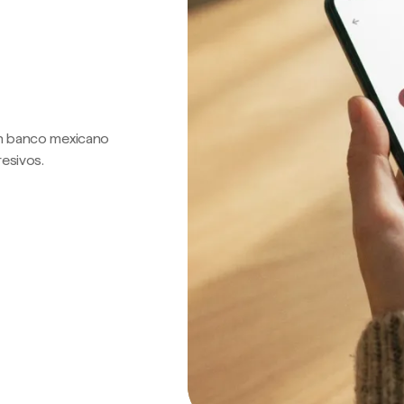
 un banco mexicano
resivos.