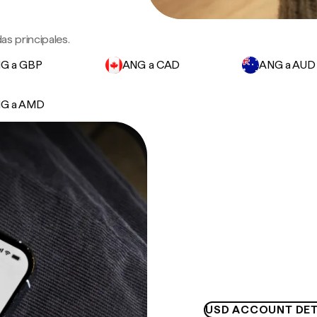
as principales.
G a GBP
ANG a CAD
ANG a AUD
G a AMD
USD ACCOUNT DET