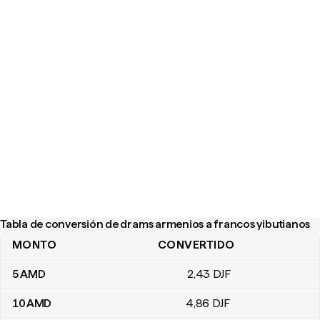
Tabla de conversión de drams armenios a francos yibutianos
MONTO
CONVERTIDO
Tabla de conversión de drams armenios a francos yibutianos
5
AMD
2
,43
DJF
10
AMD
4
,86
DJF