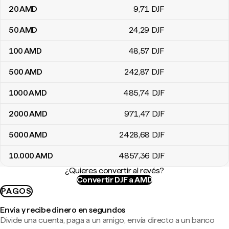
20
AMD
9
,71
DJF
50
AMD
24
,29
DJF
100
AMD
48
,57
DJF
500
AMD
242
,87
DJF
1000
AMD
485
,74
DJF
2000
AMD
971
,47
DJF
5000
AMD
2428
,68
DJF
10.000
AMD
4857
,36
DJF
¿Quieres convertir al revés?
Convertir DJF a AMD
PAGOS
Envía y recibe dinero en segundos
Divide una cuenta, paga a un amigo, envía directo a un banco