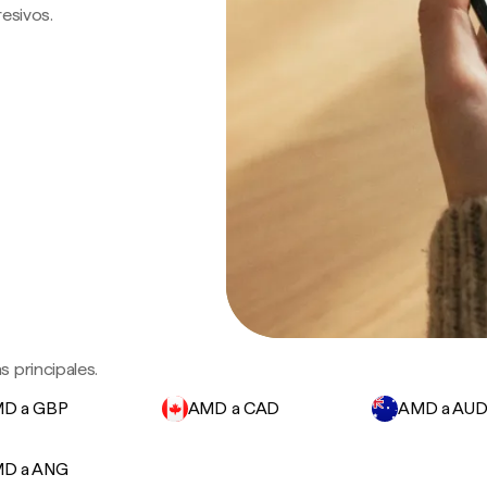
resivos.
 principales.
D a GBP
AMD a CAD
AMD a AU
D a ANG