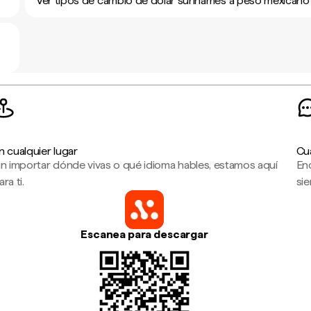
Ver tipos de cambio de dólar surinamés a peso mexicano
n cualquier lugar
Cu
in importar dónde vivas o qué idioma hables, estamos aquí
En
ara ti.
sie
Escanea para descargar