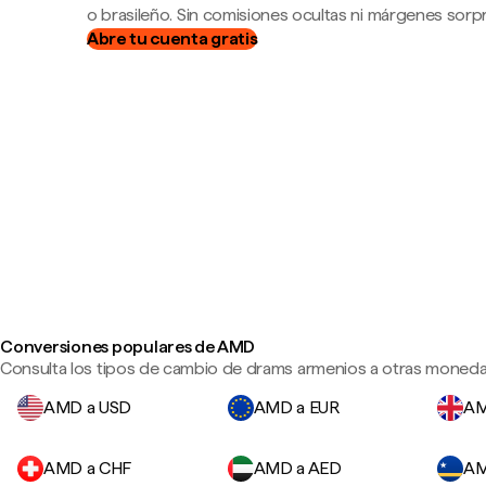
o brasileño. Sin comisiones ocultas ni márgenes sorp
Abre tu cuenta gratis
Conversiones populares de AMD
Consulta los tipos de cambio de drams armenios a otras monedas
AMD a USD
AMD a EUR
AM
AMD a CHF
AMD a AED
AM