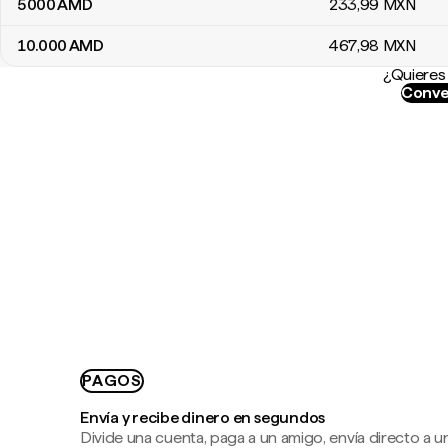
5000
AMD
233
,99
MXN
10.000
AMD
467
,98
MXN
¿Quieres 
Conve
PAGOS
Envía y recibe dinero en segundos
Divide una cuenta, paga a un amigo, envía directo a