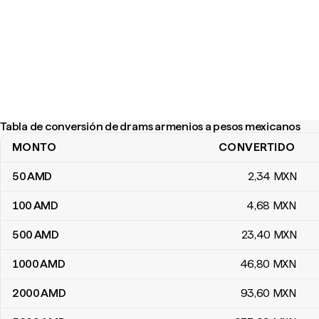
Tabla de conversión de drams armenios a pesos mexicanos
MONTO
CONVERTIDO
Tabla de conversión de drams armenios a pesos mexicanos
50
AMD
2
,34
MXN
100
AMD
4
,68
MXN
500
AMD
23
,40
MXN
1000
AMD
46
,80
MXN
2000
AMD
93
,60
MXN