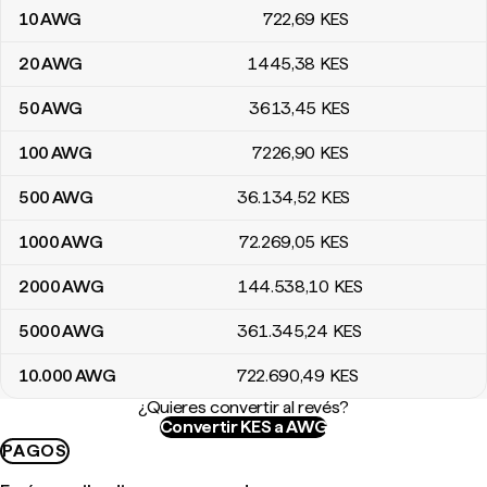
10
AWG
722
,69
KES
20
AWG
1445
,38
KES
50
AWG
3613
,45
KES
100
AWG
7226
,90
KES
500
AWG
36.134
,52
KES
1000
AWG
72.269
,05
KES
2000
AWG
144.538
,10
KES
5000
AWG
361.345
,24
KES
10.000
AWG
722.690
,49
KES
¿Quieres convertir al revés?
Convertir KES a AWG
PAGOS