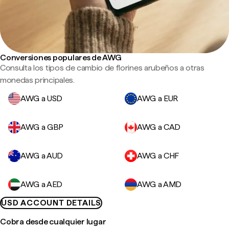
Conversiones populares de AWG
Consulta los tipos de cambio de florines arubeños a otras
monedas principales.
AWG a USD
AWG a EUR
AWG a GBP
AWG a CAD
AWG a AUD
AWG a CHF
AWG a AED
AWG a AMD
USD ACCOUNT DETAILS
Cobra desde cualquier lugar