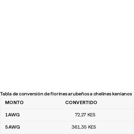
Tabla de conversión de florines arubeños a chelines kenianos
MONTO
CONVERTIDO
Tabla de conversión de florines arubeños a chelines kenianos
1
AWG
72
,27
KES
5
AWG
361
,35
KES