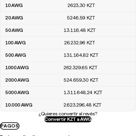
10
AWG
2623
,30
KZT
20
AWG
5246
,59
KZT
50
AWG
13.116
,48
KZT
100
AWG
26.232
,96
KZT
500
AWG
131.164
,82
KZT
1000
AWG
262.329
,65
KZT
2000
AWG
524.659
,30
KZT
5000
AWG
1.311.648
,24
KZT
10.000
AWG
2.623.296
,48
KZT
¿Quieres convertir al revés?
Convertir KZT a AWG
PAGOS