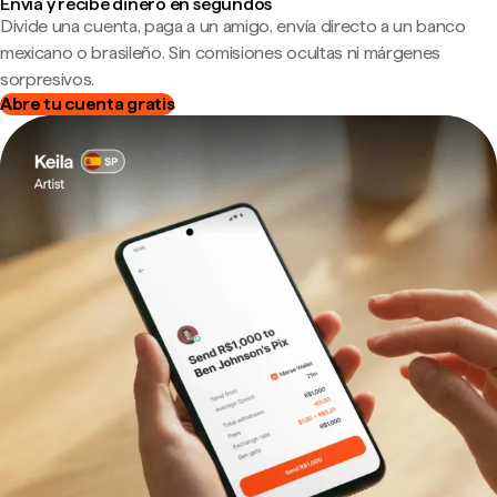
Envía y recibe dinero en segundos
Divide una cuenta, paga a un amigo, envía directo a un banco
mexicano o brasileño. Sin comisiones ocultas ni márgenes
sorpresivos.
Abre tu cuenta gratis