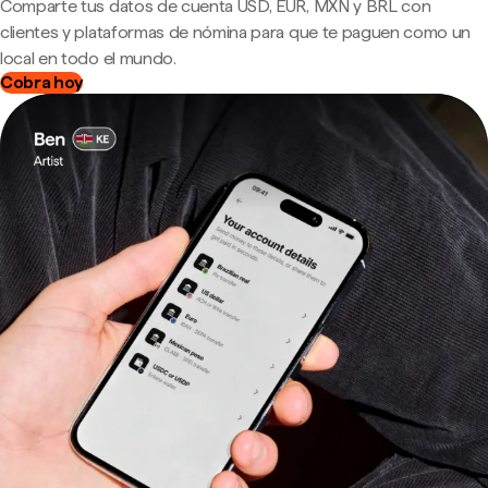
Comparte tus datos de cuenta USD, EUR, MXN y BRL con
clientes y plataformas de nómina para que te paguen como un
local en todo el mundo.
Cobra hoy