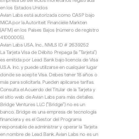
Empresa de servicios monetarios registrada
en los Estados Unidos
Avian Labs está autorizada como CASP bajo
MiCA por la Autoriteit Financiële Markten
(AFM) en los Países Bajos (número de registro
41000005).
Avian Labs USA, Inc., NMLS ID # 2639252
La Tarjeta Visa de Débito Prepaga (la "Tarjeta")
es emitida por Lead Bank bajo licencia de Visa
U.S.A. Inc. y puede utilizarse en cualquier lugar
donde se acepte Visa. Debes tener 18 años o
más para solicitarla. Pueden aplicarse tarifas.
Consulta el Acuerdo del Titular de la Tarjeta y
el sitio web de Avian Labs para más detalles.
Bridge Ventures LLC ("Bridge") no es un
banco. Bridge es una empresa de tecnología
financiera y es el Gestor del Programa
responsable de administrar y operar la Tarjeta
en nombre de Lead Bank. Avian Labs no es un