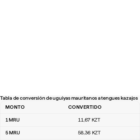
Tabla de conversión de uguiyas mauritanos a tengues kazajos
MONTO
CONVERTIDO
Tabla de conversión de uguiyas mauritanos a tengues kazajos
1
MRU
11
,67
KZT
5
MRU
58
,36
KZT