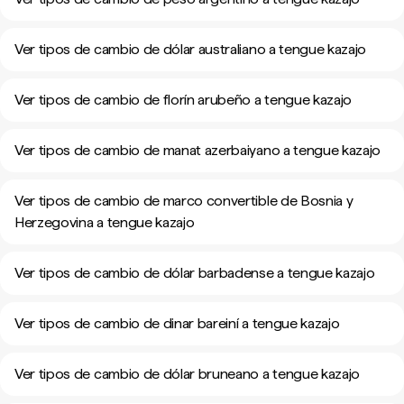
Ver tipos de cambio de dólar australiano a tengue kazajo
Ver tipos de cambio de florín arubeño a tengue kazajo
Ver tipos de cambio de manat azerbaiyano a tengue kazajo
Ver tipos de cambio de marco convertible de Bosnia y
Herzegovina a tengue kazajo
Ver tipos de cambio de dólar barbadense a tengue kazajo
Ver tipos de cambio de dinar bareiní a tengue kazajo
Ver tipos de cambio de dólar bruneano a tengue kazajo