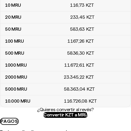
10
MRU
116
,73
KZT
20
MRU
233
,45
KZT
50
MRU
583
,63
KZT
100
MRU
1167
,26
KZT
500
MRU
5836
,30
KZT
1000
MRU
11.672
,61
KZT
2000
MRU
23.345
,22
KZT
5000
MRU
58.363
,04
KZT
10.000
MRU
116.726
,08
KZT
¿Quieres convertir al revés?
Convertir KZT a MRU
PAGOS