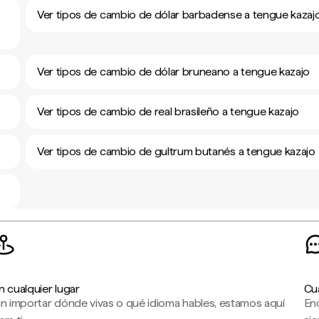
Ver tipos de cambio de dólar barbadense a tengue kazaj
Ver tipos de cambio de dólar bruneano a tengue kazajo
Ver tipos de cambio de real brasileño a tengue kazajo
Ver tipos de cambio de gultrum butanés a tengue kazajo
n cualquier lugar
Cu
in importar dónde vivas o qué idioma hables, estamos aquí
En