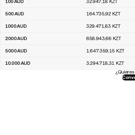
100
AUD
32.947
,18
KZT
500
AUD
164.735
,92
KZT
1000
AUD
329.471
,83
KZT
2000
AUD
658.943
,66
KZT
5000
AUD
1.647.359
,15
KZT
10.000
AUD
3.294.718
,31
KZT
¿Quieres 
Conve