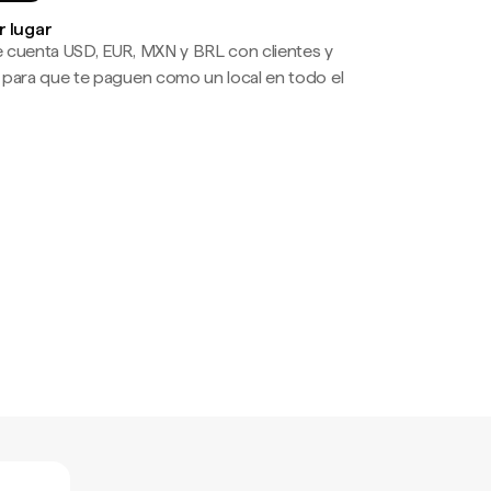
r lugar
 cuenta USD, EUR, MXN y BRL con clientes y
 para que te paguen como un local en todo el