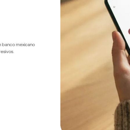
 un banco mexicano
resivos.