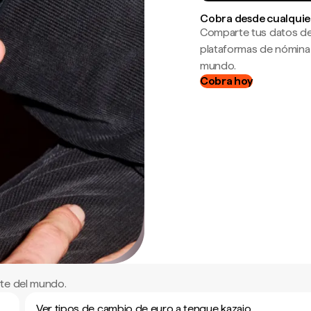
Cobra desde cualquie
Comparte tus datos de
plataformas de nómina
mundo.
Cobra hoy
te del mundo.
Ver tipos de cambio de euro a tengue kazajo