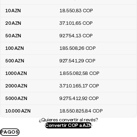
10
AZN
18.550
,83
COP
20
AZN
37.101
,65
COP
50
AZN
92.754
,13
COP
100
AZN
185.508
,26
COP
500
AZN
927.541
,29
COP
1000
AZN
1.855.082
,58
COP
2000
AZN
3.710.165
,17
COP
5000
AZN
9.275.412
,92
COP
10.000
AZN
18.550.825
,84
COP
¿Quieres convertir al revés?
Convertir COP a AZN
PAGOS