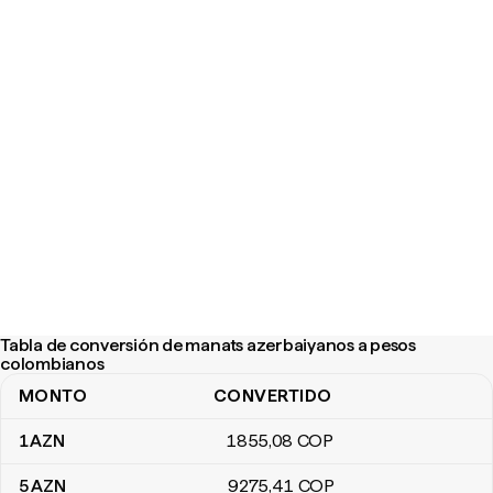
Tabla de conversión de manats azerbaiyanos a pesos
colombianos
MONTO
CONVERTIDO
Tabla de conversión de manats azerbaiyanos a pesos colombian
1
AZN
1855
,08
COP
5
AZN
9275
,41
COP