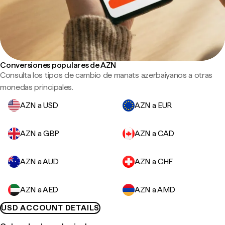
Conversiones populares de AZN
Consulta los tipos de cambio de manats azerbaiyanos a otras
monedas principales.
AZN a USD
AZN a EUR
AZN a GBP
AZN a CAD
AZN a AUD
AZN a CHF
AZN a AED
AZN a AMD
USD ACCOUNT DETAILS