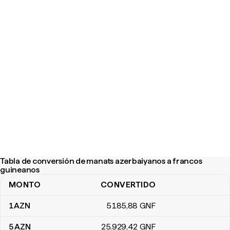
Tabla de conversión de manats azerbaiyanos a francos
guineanos
MONTO
CONVERTIDO
Tabla de conversión de manats azerbaiyanos a francos guineano
1
AZN
5185
,88
GNF
5
AZN
25.929
,42
GNF