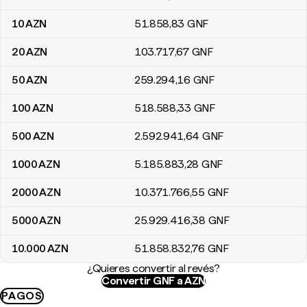
10
AZN
51.858
,83
GNF
20
AZN
103.717
,67
GNF
50
AZN
259.294
,16
GNF
100
AZN
518.588
,33
GNF
500
AZN
2.592.941
,64
GNF
1000
AZN
5.185.883
,28
GNF
2000
AZN
10.371.766
,55
GNF
5000
AZN
25.929.416
,38
GNF
10.000
AZN
51.858.832
,76
GNF
¿Quieres convertir al revés?
Convertir GNF a AZN
PAGOS