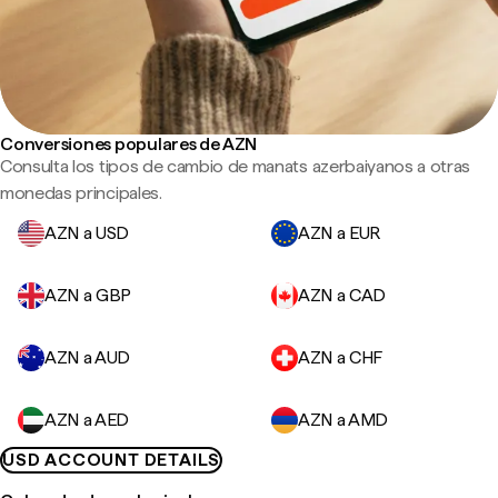
Conversiones populares de AZN
Consulta los tipos de cambio de manats azerbaiyanos a otras
monedas principales.
AZN a USD
AZN a EUR
AZN a GBP
AZN a CAD
AZN a AUD
AZN a CHF
AZN a AED
AZN a AMD
USD ACCOUNT DETAILS