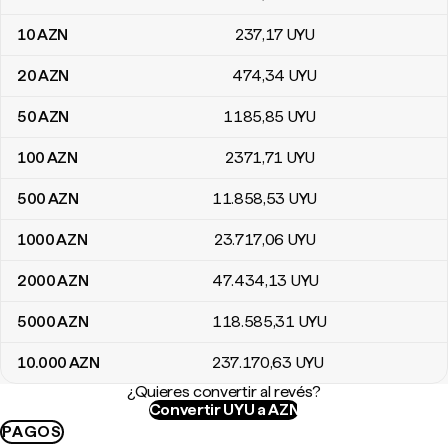
10
AZN
237
,17
UYU
20
AZN
474
,34
UYU
50
AZN
1185
,85
UYU
100
AZN
2371
,71
UYU
500
AZN
11.858
,53
UYU
1000
AZN
23.717
,06
UYU
2000
AZN
47.434
,13
UYU
5000
AZN
118.585
,31
UYU
10.000
AZN
237.170
,63
UYU
¿Quieres convertir al revés?
Convertir UYU a AZN
PAGOS