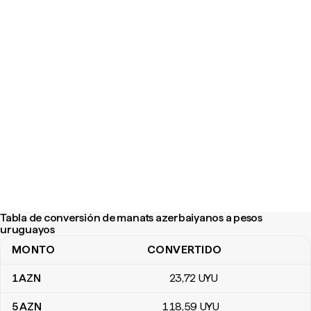
Tabla de conversión de manats azerbaiyanos a pesos
uruguayos
MONTO
CONVERTIDO
Tabla de conversión de manats azerbaiyanos a pesos uruguayos
1
AZN
23
,72
UYU
5
AZN
118
,59
UYU