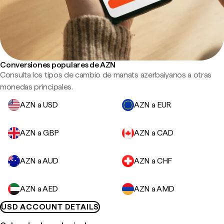
Conversiones populares de AZN
Consulta los tipos de cambio de manats azerbaiyanos a otras
monedas principales.
AZN a USD
AZN a EUR
AZN a GBP
AZN a CAD
AZN a AUD
AZN a CHF
AZN a AED
AZN a AMD
USD ACCOUNT DETAILS