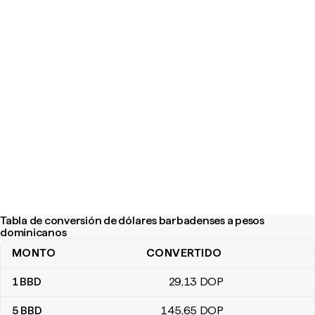
Tabla de conversión de dólares barbadenses a pesos
dominicanos
MONTO
CONVERTIDO
Tabla de conversión de dólares barbadenses a pesos dominican
1
BBD
29
,13
DOP
5
BBD
145
,65
DOP