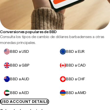
Conversiones populares de BBD
Consulta los tipos de cambio de dólares barbadenses a otras
monedas principales.
BBD a USD
BBD a EUR
BBD a GBP
BBD a CAD
BBD a AUD
BBD a CHF
BBD a AED
BBD a AMD
USD ACCOUNT DETAILS