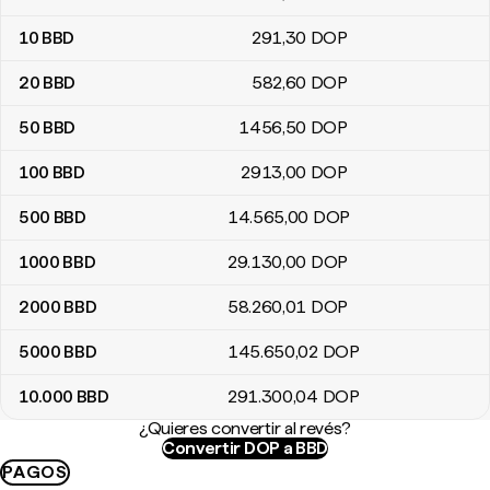
10
BBD
291
,30
DOP
20
BBD
582
,60
DOP
50
BBD
1456
,50
DOP
100
BBD
2913
,00
DOP
500
BBD
14.565
,00
DOP
1000
BBD
29.130
,00
DOP
2000
BBD
58.260
,01
DOP
5000
BBD
145.650
,02
DOP
10.000
BBD
291.300
,04
DOP
¿Quieres convertir al revés?
Convertir DOP a BBD
PAGOS