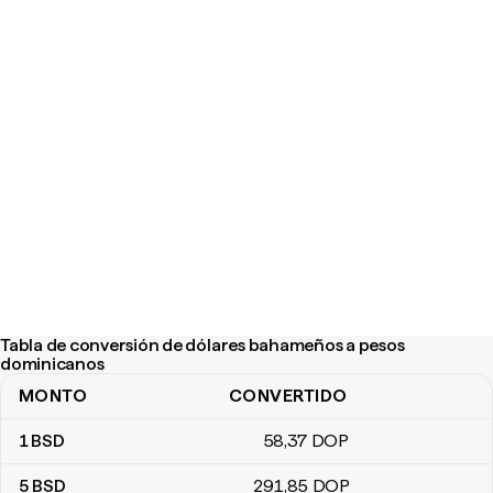
Tabla de conversión de dólares bahameños a pesos
dominicanos
MONTO
CONVERTIDO
Tabla de conversión de dólares bahameños a pesos dominicano
1
BSD
58
,37
DOP
5
BSD
291
,85
DOP