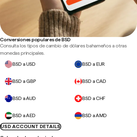
Conversiones populares de BSD
Consulta los tipos de cambio de dólares bahameños a otras
monedas principales.
BSD a USD
BSD a EUR
BSD a GBP
BSD a CAD
BSD a AUD
BSD a CHF
BSD a AED
BSD a AMD
USD ACCOUNT DETAILS