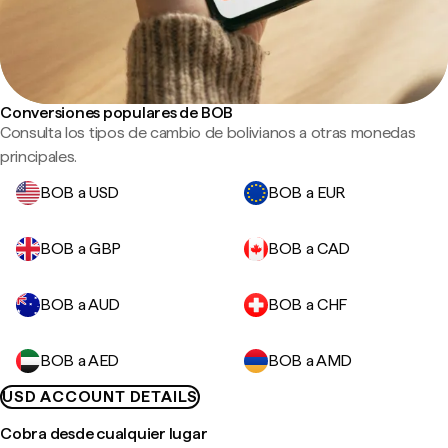
Conversiones populares de BOB
Consulta los tipos de cambio de bolivianos a otras monedas
principales.
BOB a USD
BOB a EUR
BOB a GBP
BOB a CAD
BOB a AUD
BOB a CHF
BOB a AED
BOB a AMD
USD ACCOUNT DETAILS
Cobra desde cualquier lugar