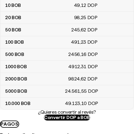
10
BOB
49
,12
DOP
20
BOB
98
,25
DOP
50
BOB
245
,62
DOP
100
BOB
491
,23
DOP
500
BOB
2456
,16
DOP
1000
BOB
4912
,31
DOP
2000
BOB
9824
,62
DOP
5000
BOB
24.561
,55
DOP
10.000
BOB
49.123
,10
DOP
¿Quieres convertir al revés?
Convertir DOP a BOB
PAGOS