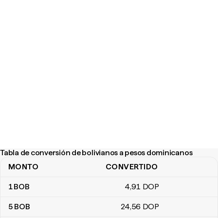
Tabla de conversión de bolivianos a pesos dominicanos
MONTO
CONVERTIDO
Tabla de conversión de bolivianos a pesos dominicanos
1
BOB
4
,91
DOP
5
BOB
24
,56
DOP