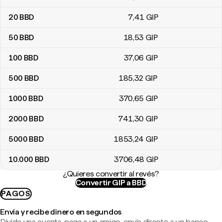
20
BBD
7
,41
GIP
50
BBD
18
,53
GIP
100
BBD
37
,06
GIP
500
BBD
185
,32
GIP
1000
BBD
370
,65
GIP
2000
BBD
741
,30
GIP
5000
BBD
1853
,24
GIP
10.000
BBD
3706
,48
GIP
¿Quieres convertir al revés?
Convertir GIP a BBD
PAGOS
Envía y recibe dinero en segundos
Divide una cuenta, paga a un amigo, envía directo a un banco