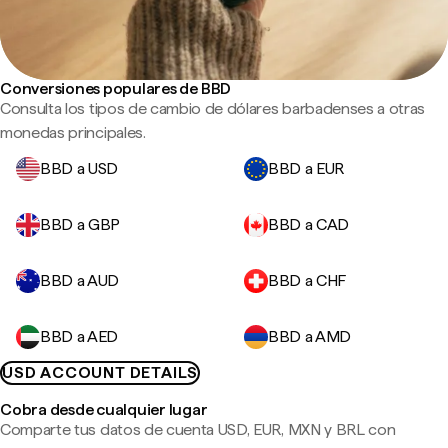
Conversiones populares de BBD
Consulta los tipos de cambio de dólares barbadenses a otras
monedas principales.
BBD a USD
BBD a EUR
BBD a GBP
BBD a CAD
BBD a AUD
BBD a CHF
BBD a AED
BBD a AMD
USD ACCOUNT DETAILS
Cobra desde cualquier lugar
Comparte tus datos de cuenta USD, EUR, MXN y BRL con