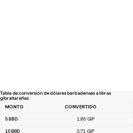
Tabla de conversión de dólares barbadenses a libras
gibraltareñas
MONTO
CONVERTIDO
Tabla de conversión de dólares barbadenses a libras gibraltareñ
5
BBD
1
,85
GIP
10
BBD
3
,71
GIP