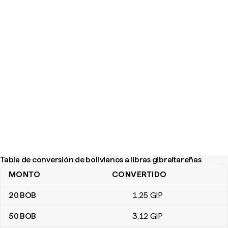
Tabla de conversión de bolivianos a libras gibraltareñas
MONTO
CONVERTIDO
Tabla de conversión de bolivianos a libras gibraltareñas
20
BOB
1
,25
GIP
50
BOB
3
,12
GIP