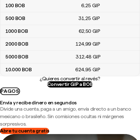
100
BOB
6
,25
GIP
500
BOB
31
,25
GIP
1000
BOB
62
,50
GIP
2000
BOB
124
,99
GIP
5000
BOB
312
,48
GIP
10.000
BOB
624
,95
GIP
¿Quieres convertir al revés?
Convertir GIP a BOB
PAGOS
Envía y recibe dinero en segundos
Divide una cuenta, paga a un amigo, envía directo a un banco
mexicano o brasileño. Sin comisiones ocultas ni márgenes
sorpresivos.
Abre tu cuenta gratis