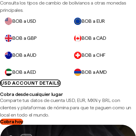
Consulta los tipos de cambio de bolivianos a otras monedas
principales.
BOB a USD
BOB a EUR
BOB a GBP
BOB a CAD
BOB a AUD
BOB a CHF
BOB a AED
BOB a AMD
USD ACCOUNT DETAILS
Cobra desde cualquier lugar
Comparte tus datos de cuenta USD, EUR, MXN y BRL con
clientes y plataformas de nómina para que te paguen como un
local en todo el mundo.
Cobra hoy