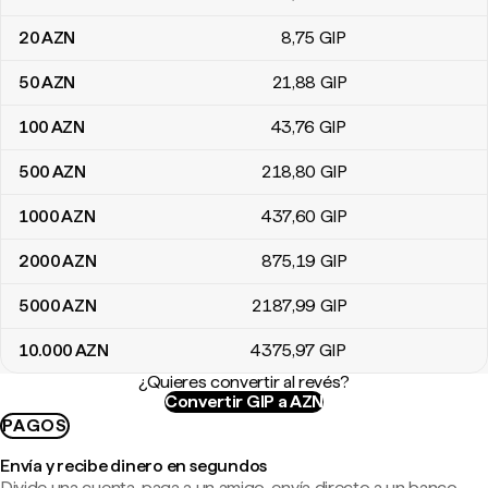
20
AZN
8
,75
GIP
50
AZN
21
,88
GIP
100
AZN
43
,76
GIP
500
AZN
218
,80
GIP
1000
AZN
437
,60
GIP
2000
AZN
875
,19
GIP
5000
AZN
2187
,99
GIP
10.000
AZN
4375
,97
GIP
¿Quieres convertir al revés?
Convertir GIP a AZN
PAGOS
Envía y recibe dinero en segundos
Divide una cuenta, paga a un amigo, envía directo a un banco