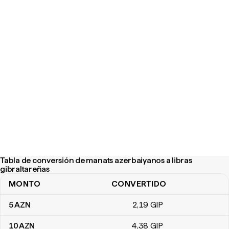
Tabla de conversión de manats azerbaiyanos a libras
gibraltareñas
MONTO
CONVERTIDO
Tabla de conversión de manats azerbaiyanos a libras gibraltareña
5
AZN
2
,19
GIP
10
AZN
4
,38
GIP