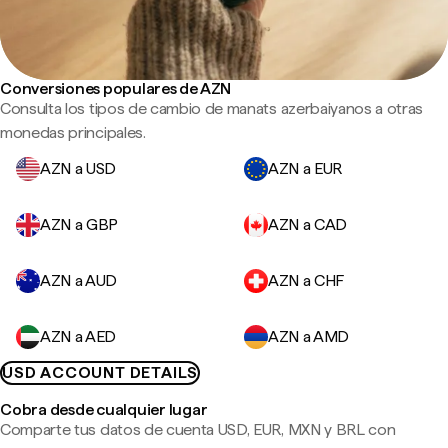
Conversiones populares de AZN
Consulta los tipos de cambio de manats azerbaiyanos a otras
monedas principales.
AZN a USD
AZN a EUR
AZN a GBP
AZN a CAD
AZN a AUD
AZN a CHF
AZN a AED
AZN a AMD
USD ACCOUNT DETAILS
Cobra desde cualquier lugar
Comparte tus datos de cuenta USD, EUR, MXN y BRL con