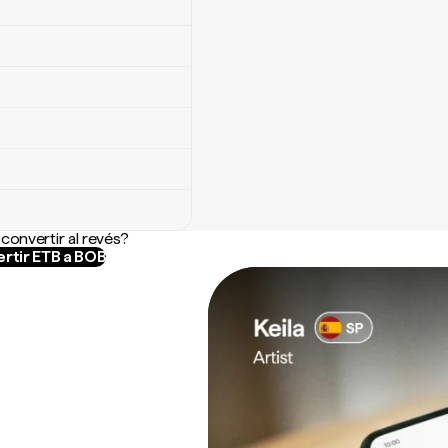
convertir al revés?
rtir ETB a BOB