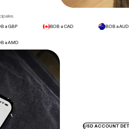
ipales.
B a GBP
BOB a CAD
BOB a AUD
B a AMD
USD ACCOUNT DET