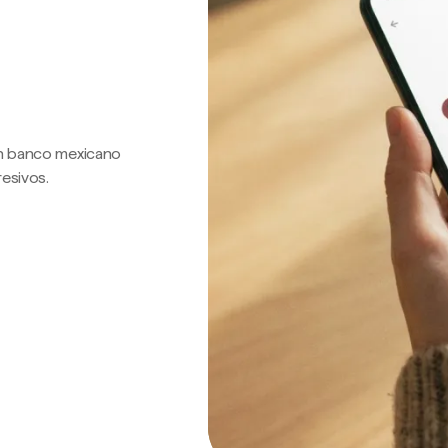
 un banco mexicano
resivos.