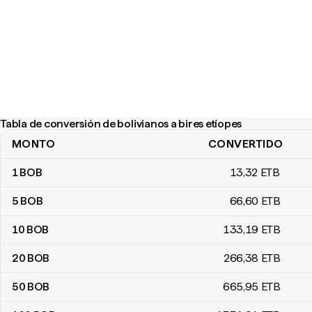
Tabla de conversión de bolivianos a bires etíopes
MONTO
CONVERTIDO
Tabla de conversión de bolivianos a bires etíopes
1
BOB
13
,32
ETB
5
BOB
66
,60
ETB
10
BOB
133
,19
ETB
20
BOB
266
,38
ETB
50
BOB
665
,95
ETB