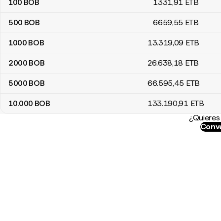
100
BOB
1331
,91
ETB
500
BOB
6659
,55
ETB
1000
BOB
13.319
,09
ETB
2000
BOB
26.638
,18
ETB
5000
BOB
66.595
,45
ETB
10.000
BOB
133.190
,91
ETB
¿Quieres 
Conve