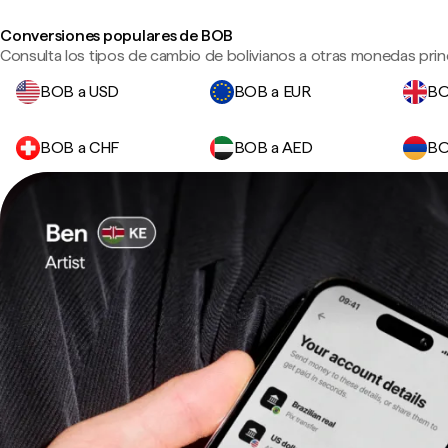
Conversiones populares de BOB
Consulta los tipos de cambio de bolivianos a otras monedas princ
BOB a USD
BOB a EUR
BO
BOB a CHF
BOB a AED
BO