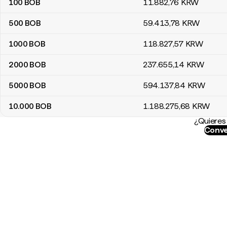
100
BOB
11.882
,76
KRW
500
BOB
59.413
,78
KRW
1000
BOB
118.827
,57
KRW
2000
BOB
237.655
,14
KRW
5000
BOB
594.137
,84
KRW
10.000
BOB
1.188.275
,68
KRW
¿Quieres 
Conve