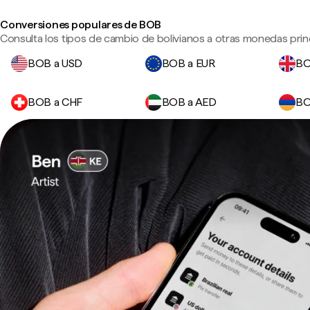
Conversiones populares de BOB
Consulta los tipos de cambio de bolivianos a otras monedas princ
BOB a USD
BOB a EUR
BO
BOB a CHF
BOB a AED
BO