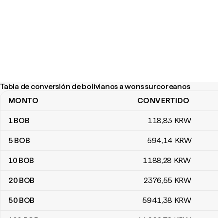
Tabla de conversión de bolivianos a wons surcoreanos
MONTO
CONVERTIDO
Tabla de conversión de bolivianos a wons surcoreanos
1
BOB
118
,83
KRW
5
BOB
594
,14
KRW
10
BOB
1188
,28
KRW
20
BOB
2376
,55
KRW
50
BOB
5941
,38
KRW