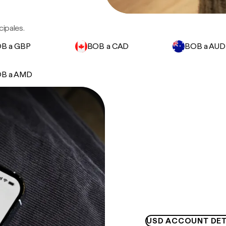
ipales.
B a GBP
BOB a CAD
BOB a AUD
B a AMD
USD ACCOUNT DET