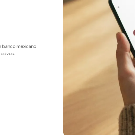
 un banco mexicano
resivos.