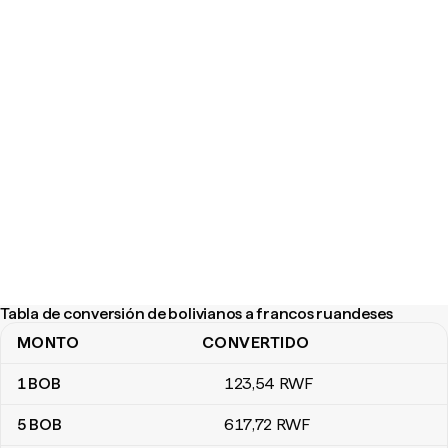
Tabla de conversión de bolivianos a francos ruandeses
MONTO
CONVERTIDO
Tabla de conversión de bolivianos a francos ruandeses
1
BOB
123
,54
RWF
5
BOB
617
,72
RWF