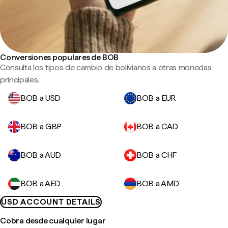
Conversiones populares de BOB
Consulta los tipos de cambio de bolivianos a otras monedas
principales.
BOB a USD
BOB a EUR
BOB a GBP
BOB a CAD
BOB a AUD
BOB a CHF
BOB a AED
BOB a AMD
USD ACCOUNT DETAILS
Cobra desde cualquier lugar