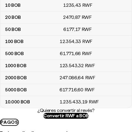
10
BOB
1235
,43
RWF
20
BOB
2470
,87
RWF
50
BOB
6177
,17
RWF
100
BOB
12.354
,33
RWF
500
BOB
61.771
,66
RWF
1000
BOB
123.543
,32
RWF
2000
BOB
247.086
,64
RWF
5000
BOB
617.716
,60
RWF
10.000
BOB
1.235.433
,19
RWF
¿Quieres convertir al revés?
Convertir RWF a BOB
PAGOS