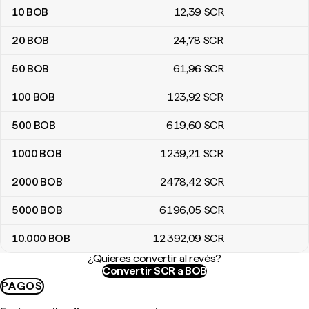
10
BOB
12
,39
SCR
20
BOB
24
,78
SCR
50
BOB
61
,96
SCR
100
BOB
123
,92
SCR
500
BOB
619
,60
SCR
1000
BOB
1239
,21
SCR
2000
BOB
2478
,42
SCR
5000
BOB
6196
,05
SCR
10.000
BOB
12.392
,09
SCR
¿Quieres convertir al revés?
Convertir SCR a BOB
PAGOS