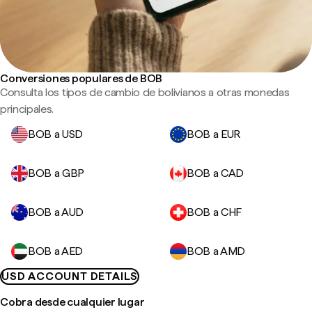
Conversiones populares de BOB
Consulta los tipos de cambio de bolivianos a otras monedas
principales.
BOB a USD
BOB a EUR
BOB a GBP
BOB a CAD
BOB a AUD
BOB a CHF
BOB a AED
BOB a AMD
USD ACCOUNT DETAILS
Cobra desde cualquier lugar