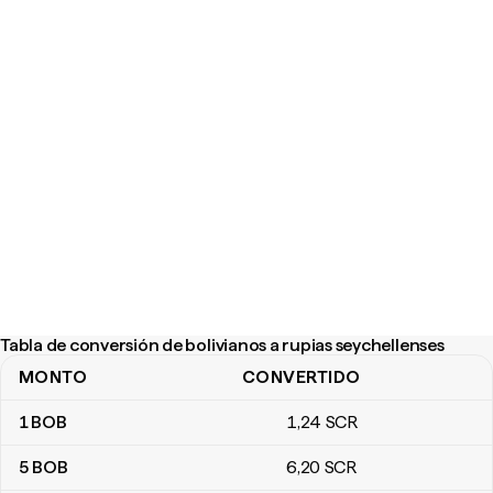
Tabla de conversión de bolivianos a rupias seychellenses
MONTO
CONVERTIDO
Tabla de conversión de bolivianos a rupias seychellenses
1
BOB
1
,24
SCR
5
BOB
6
,20
SCR