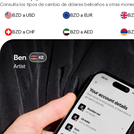
Consulta los tipos de cambio de dólares beliceños a otras moned
BZD a USD
BZD a EUR
BZ
BZD a CHF
BZD a AED
BZ