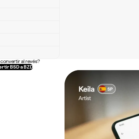
convertir al revés?
rtir BSD a BZD