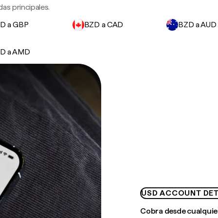
as principales.
D a GBP
BZD a CAD
BZD a AUD
D a AMD
USD ACCOUNT DET
Cobra desde cualquie