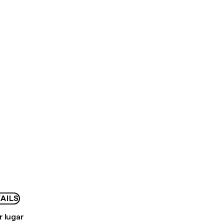
AILS
r lugar