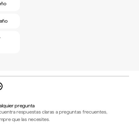
eño
meño
r
alquier pregunta
cuentra respuestas claras a preguntas frecuentes,
mpre que las necesites.