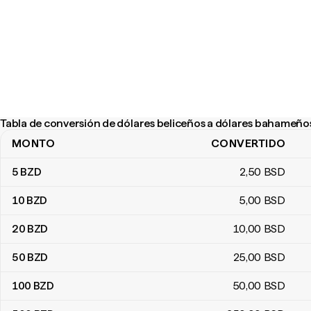
Tabla de conversión de dólares beliceños a dólares bahameño
MONTO
CONVERTIDO
Tabla de conversión de dólares beliceños a dólares bahameños
5
BZD
2
,50
BSD
10
BZD
5
,00
BSD
20
BZD
10
,00
BSD
50
BZD
25
,00
BSD
100
BZD
50
,00
BSD