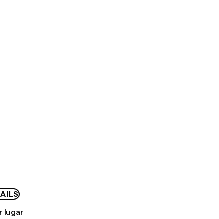
AILS
r lugar