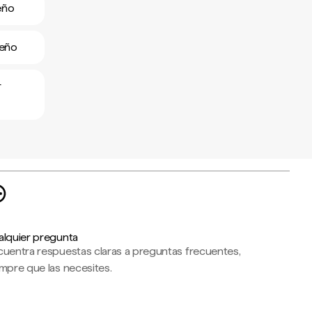
eño
meño
r
alquier pregunta
cuentra respuestas claras a preguntas frecuentes,
mpre que las necesites.