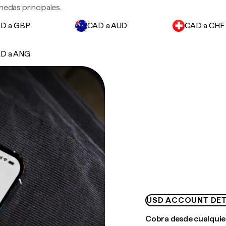
nedas principales.
D a GBP
CAD a AUD
CAD a CHF
D a ANG
USD ACCOUNT DET
Cobra desde cualquie