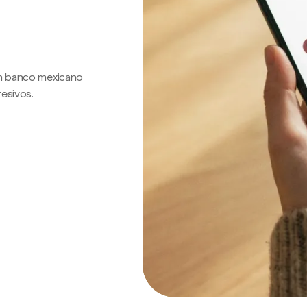
 un banco mexicano
resivos.