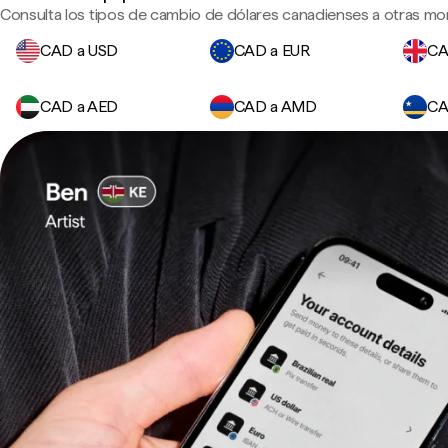
Consulta los tipos de cambio de dólares canadienses a otras mo
CAD a USD
CAD a EUR
CA
CAD a AED
CAD a AMD
CA