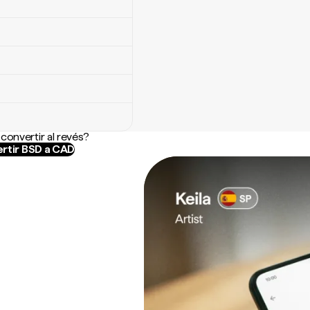
convertir al revés?
rtir BSD a CAD