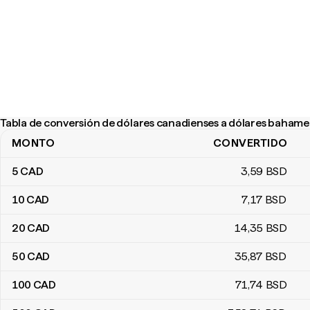
Tabla de conversión de dólares canadienses a dólares baham
MONTO
CONVERTIDO
Tabla de conversión de dólares canadienses a dólares bahameñ
5
CAD
3
,59
BSD
10
CAD
7
,17
BSD
20
CAD
14
,35
BSD
50
CAD
35
,87
BSD
100
CAD
71
,74
BSD