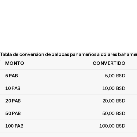
Tabla de conversión de balboas panameños a dólares baham
MONTO
CONVERTIDO
Tabla de conversión de balboas panameños a dólares bahameño
5
PAB
5
,00
BSD
10
PAB
10
,00
BSD
20
PAB
20
,00
BSD
50
PAB
50
,00
BSD
100
PAB
100
,00
BSD