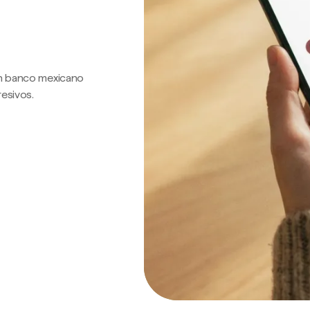
 un banco mexicano
resivos.