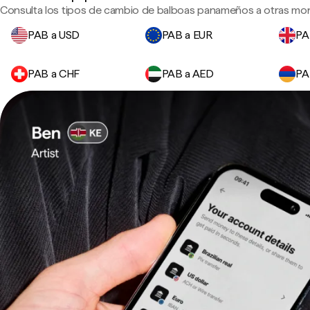
Consulta los tipos de cambio de balboas panameños a otras mon
PAB a USD
PAB a EUR
PA
PAB a CHF
PAB a AED
PA