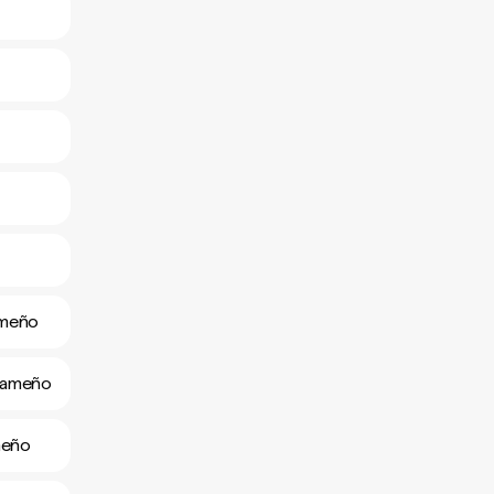
ameño
ahameño
meño