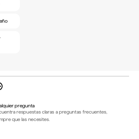
o
meño
r
alquier pregunta
cuentra respuestas claras a preguntas frecuentes,
mpre que las necesites.