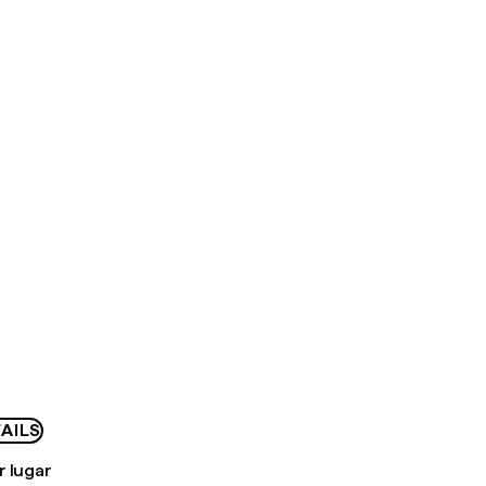
AILS
r lugar