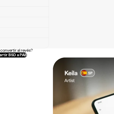
convertir al revés?
rtir BSD a PAB