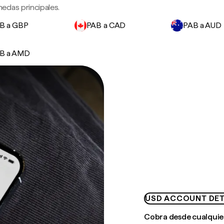
edas principales.
B a GBP
PAB a CAD
PAB a AUD
B a AMD
USD ACCOUNT DET
Cobra desde cualquie